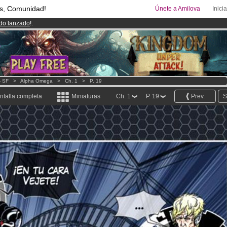
s, Comunidad!
Únete a Amilova
Inici
ado lanzado
!.
uros
al mes!
Hazte Premium ya
08
Cómics y Mangas!
.
- SF
>
Alpha Omega
>
Ch. 1
>
P. 19
ntalla completa
Miniaturas
Ch. 1
P. 19
Prev.
S