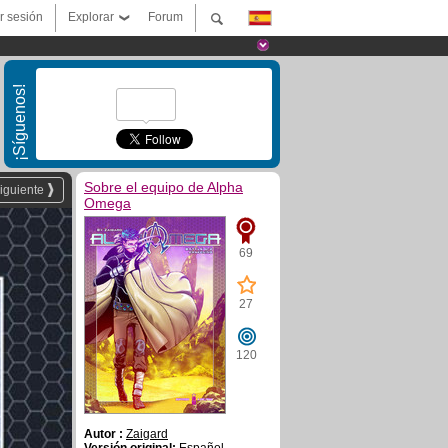
ar sesión
Explorar
Forum
¡Síguenos!
Sobre el equipo de Alpha
iguiente
Omega
69
27
120
Autor :
Zaigard