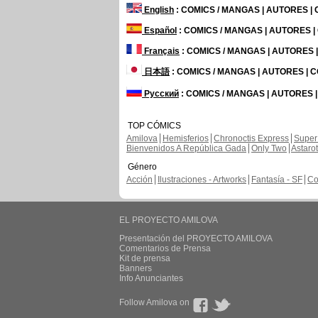
English
: COMICS / MANGAS | AUTORES |
Español
: COMICS / MANGAS | AUTORES 
Français
: COMICS / MANGAS | AUTORES
日本語
: COMICS / MANGAS | AUTORES |
Русский
: COMICS / MANGAS | AUTORES 
TOP CÓMICS
Amilova
Hemisferios
Chronoctis Express
Super
Bienvenidos A República Gada
Only Two
Astaro
Género
Acción
Ilustraciones - Artworks
Fantasía - SF
Co
EL PROYECTO AMILOVA
Presentación del PROYECTO AMILOVA
Comentarios de Prensa
Kit de prensa
Banners
Info Anunciantes
Follow Amilova on