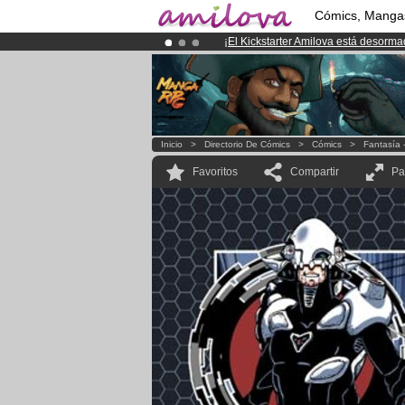
Cómics, Manga
¡
El Kickstarter Amilova está desorm
¡Conviertete en Premium por
3.95 e
¡Ya tenemos 134393
miembros
y 12
Inicio
>
Directorio De Cómics
>
Cómics
>
Fantasía 
Favoritos
Compartir
Pa