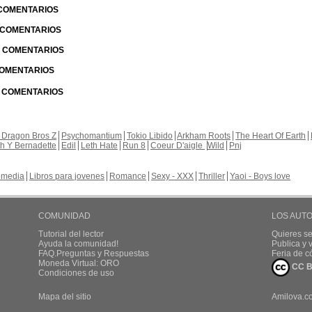
 COMENTARIOS
| COMENTARIOS
 | COMENTARIOS
 COMENTARIOS
| COMENTARIOS
 Dragon Bros Z
Psychomantium
Tokio Libido
Arkham Roots
The Heart Of Earth
th Y Bernadette
Edil
Leth Hate
Run 8
Coeur D'aigle
Wild
Pnj
media
Libros para jovenes
Romance
Sexy - XXX
Thriller
Yaoi - Boys love
COMUNIDAD
LOS AUT
Tutorial del lector
Quieres se
Ayuda la comunidad!
Publica y
FAQ.Preguntas y Respuestas
Feria de c
Moneda Virtual: ORO
CC B
Condiciones de uso
Mapa del sitio
Amilova.c