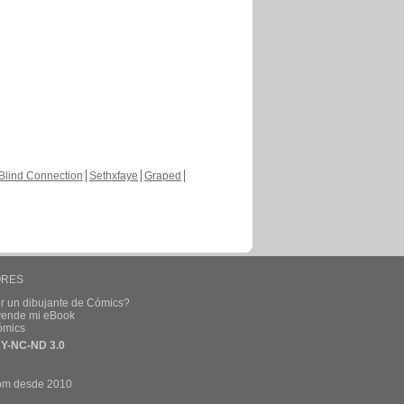
Blind Connection
Sethxfaye
Graped
ORES
r un dibujante de Cómics?
 vende mi eBook
ómics
Y-NC-ND 3.0
om desde 2010