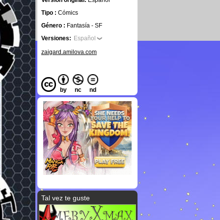
Versión original:
Español
Tipo :
Cómics
Género :
Fantasía - SF
Versiones:
Español
zaigard.amilova.com
by
nc
nd
Tal vez te guste