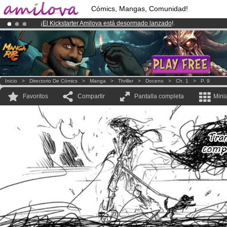
Cómics, Mangas, Comunidad!
¡
El Kickstarter Amilova está desormado lanzado
!.
¡Conviertete en Premium por
3.95 euros
al mes!
Hazte Premium ya
¡Ya tenemos 100000
miembros
y 1000
Cómics y Mangas!
.
Inicio
>
Directorio De Cómics
>
Manga
>
Thriller
>
Doceno
>
Ch. 1
>
P. 9
Favoritos
Compartir
Pantalla completa
Mini