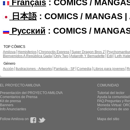
Français
: COMICS / MANGA
日本語
: COMICS / MANGAS 
Русский
: COMICS / MANGAS
TOP CÓMICS
Amilova
Hemisferios
Chronoctis Express
Super Dragon Bros Z
Psychomanti
Bienvenidos A República Gada
Only Two
Astaroth Y Bernadette
Edil
Leth Hat
Género
Acción
Ilustraciones - Artworks
Fantasía - SF
Comedia
Libros para jovenes
R
EL PROYECTO AMILOVA
COMUNIDAD
Presentación del PROYECTO AMILOVA
Tutorial del lector
Comentarios de Prensa
Ayuda la comunidad
Kit de prensa
FAQ.Preguntas y Re
Banners
Moneda Virtual: OR
Info Anunciantes
Condiciones de uso
Follow Amilova on
Mapa del sitio