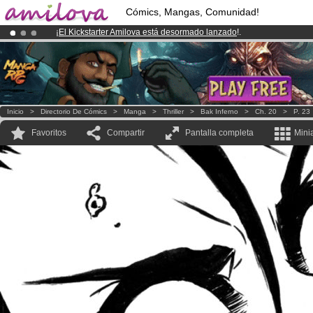
Cómics, Mangas, Comunidad!
¡
El Kickstarter Amilova está desormado lanzado
!.
¡Conviertete en Premium por
3.95 euros
al mes!
Hazte Premium ya
¡Ya tenemos 100000
miembros
y 1000
Cómics y Mangas!
.
Inicio
>
Directorio De Cómics
>
Manga
>
Thriller
>
Bak Inferno
>
Ch. 20
>
P. 23
Favoritos
Compartir
Pantalla completa
Mini