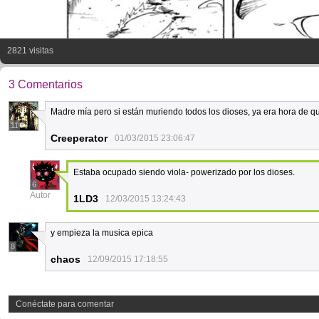
2821 visitas
3 Comentarios
Madre mía pero si están muriendo todos los dioses, ya era hora de 
11
Creeperator
01/03/2015 23:06:47
Estaba ocupado siendo viola- powerizado por los dioses.
6
Autor
1LD3
12/03/2015 13:24:43
y empieza la musica epica
8
chaos
12/09/2015 17:18:55
Conéctate para comentar