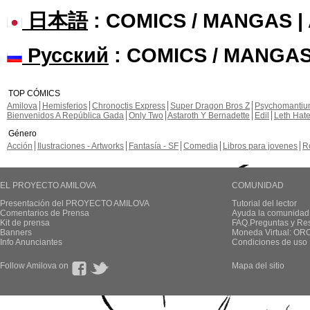
日本語
: COMICS / MANGAS 
Русский
: COMICS / MANGAS
TOP CÓMICS
Amilova
Hemisferios
Chronoctis Express
Super Dragon Bros Z
Psychomanti
Bienvenidos A República Gada
Only Two
Astaroth Y Bernadette
Edil
Leth Hat
Género
Acción
Ilustraciones - Artworks
Fantasía - SF
Comedia
Libros para jovenes
R
EL PROYECTO AMILOVA
COMUNIDAD
Presentación del PROYECTO AMILOVA
Tutorial del lector
Comentarios de Prensa
Ayuda la comunidad
Kit de prensa
FAQ.Preguntas y Re
Banners
Moneda Virtual: OR
Info Anunciantes
Condiciones de uso
Follow Amilova on
Mapa del sitio