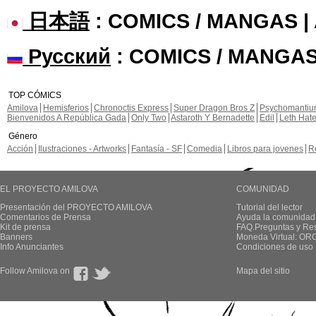
日本語
: COMICS / MANGAS 
Русский
: COMICS / MANGAS
TOP CÓMICS
Amilova
Hemisferios
Chronoctis Express
Super Dragon Bros Z
Psychomanti
Bienvenidos A República Gada
Only Two
Astaroth Y Bernadette
Edil
Leth Hat
Género
Acción
Ilustraciones - Artworks
Fantasía - SF
Comedia
Libros para jovenes
R
EL PROYECTO AMILOVA
COMUNIDAD
Presentación del PROYECTO AMILOVA
Tutorial del lector
Comentarios de Prensa
Ayuda la comunidad
Kit de prensa
FAQ.Preguntas y Re
Banners
Moneda Virtual: OR
Info Anunciantes
Condiciones de uso
Follow Amilova on
Mapa del sitio