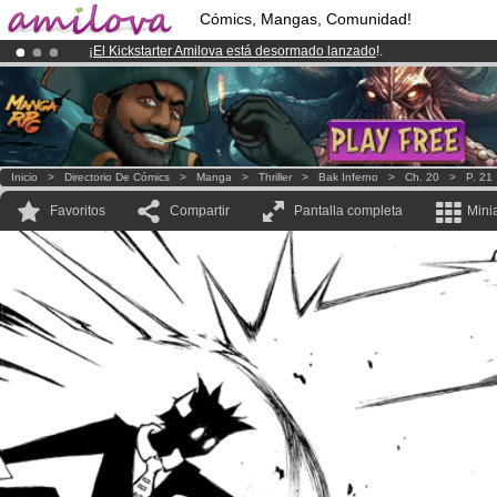
Cómics, Mangas, Comunidad!
¡
El Kickstarter Amilova está desormado lanzado
!.
¡Ya tenemos 134393
miembros
y 1208
Cómics y Mangas!
.
¡Conviertete en Premium por
3.95 euros
al mes!
Hazte Premium ya
Inicio
>
Directorio De Cómics
>
Manga
>
Thriller
>
Bak Inferno
>
Ch. 20
>
P. 21
Favoritos
Compartir
Pantalla completa
Mini