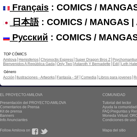
Français
: COMICS / MANGA
日本語
: COMICS / MANGAS 
Русский
: COMICS / MANGAS
TOP CÓMICS
Amilova
Hemisferios
Chronoctis Express
Super Dragon Bros Z
Psychomanti
Bienvenidos A República Gada
Only Two
Astaroth Y Bernadette
Edil
Leth Hat
Género
Acción
Ilustraciones - Artworks
Fantasía - SF
Comedia
Libros para jovenes
R
EL PROYECTO AMILOVA
COMUNIDAD
Presentación del PROYECTO AMILOVA
Tutorial del lector
Comentarios de Prensa
Ayuda la comunidad
Kit de prensa
FAQ.Preguntas y Re
Banners
Moneda Virtual: OR
Info Anunciantes
Condiciones de uso
Follow Amilova on
Mapa del sitio