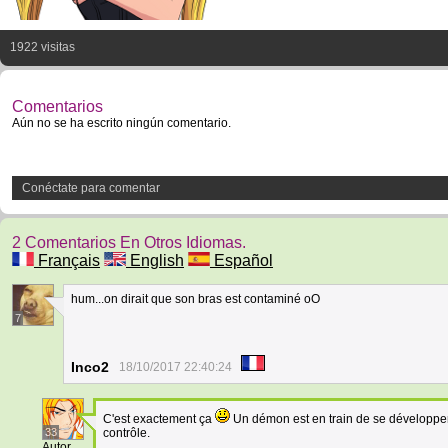
1922 visitas
Comentarios
Aún no se ha escrito ningún comentario.
Conéctate para comentar
2 Comentarios En Otros Idiomas.
Français
English
Español
hum...on dirait que son bras est contaminé oO
7
Inco2
18/10/2017 22:40:24
C'est exactement ça
Un démon est en train de se développer 
33
contrôle.
Autor