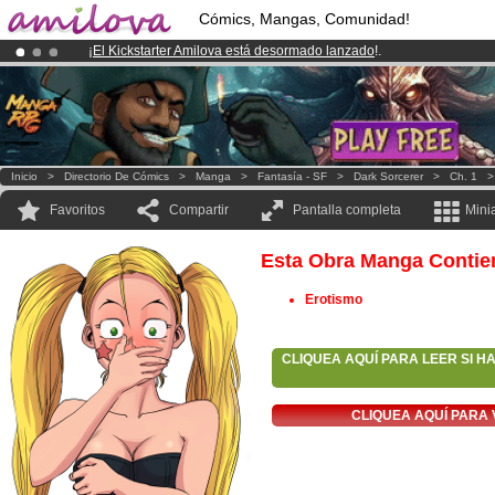
Cómics, Mangas, Comunidad!
¡
El Kickstarter Amilova está desormado lanzado
!.
¡Conviertete en Premium por
3.95 euros
al mes!
Hazte Premium ya
¡Ya tenemos 134393
miembros
y 1208
Cómics y Mangas!
.
Inicio
>
Directorio De Cómics
>
Manga
>
Fantasía - SF
>
Dark Sorcerer
>
Ch. 1
Favoritos
Compartir
Pantalla completa
Mini
Esta Obra Manga Contie
Erotismo
CLIQUEA AQUÍ PARA LEER SI H
CLIQUEA AQUÍ PARA 