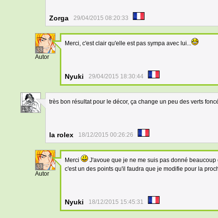
Zorga
29/04/2015 08:20:33
Merci, c'est clair qu'elle est pas sympa avec lui...
33
Autor
Nyuki
29/04/2015 18:30:44
très bon résultat pour le décor, ça change un peu des verts fon
13
la rolex
18/12/2015 00:26:26
Merci
J'avoue que je ne me suis pas donné beaucoup de m
33
c'est un des points qu'il faudra que je modifie pour la proc
Autor
Nyuki
18/12/2015 15:45:31