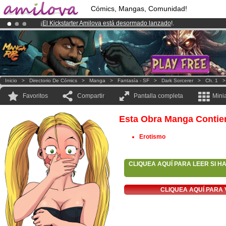
Cómics, Mangas, Comunidad!
¡
El Kickstarter Amilova está desormado lanzado
!.
¡Conviertete en Premium por
3.95 euros
al mes!
Hazte Premium ya
¡Ya tenemos 134393
miembros
y 1208
Cómics y Mangas!
.
Inicio
>
Directorio De Cómics
>
Manga
>
Fantasía - SF
>
Dark Sorcerer
>
Ch. 1
Favoritos
Compartir
Pantalla completa
Mini
Esta Obra Manga Contie
Erotismo
CLIQUEA AQUÍ PARA LEER SI H
CLIQUEA AQUÍ PARA 