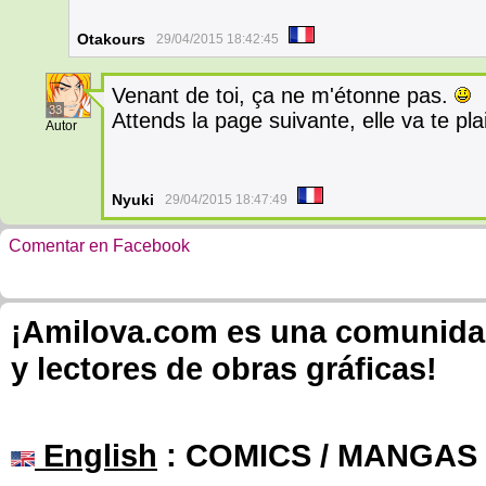
Otakours
29/04/2015 18:42:45
Venant de toi, ça ne m'étonne pas.
33
Attends la page suivante, elle va te plai
Autor
Nyuki
29/04/2015 18:47:49
Comentar en Facebook
¡Amilova.com es una comunidad 
y lectores de obras gráficas!
English
: COMICS / MANGAS