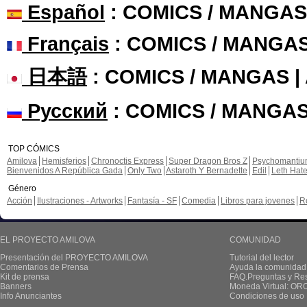
Español
: COMICS / MANGAS
Français
: COMICS / MANGA
日本語
: COMICS / MANGAS 
Русский
: COMICS / MANGAS
TOP CÓMICS
Amilova
Hemisferios
Chronoctis Express
Super Dragon Bros Z
Psychomanti
Bienvenidos A República Gada
Only Two
Astaroth Y Bernadette
Edil
Leth Hat
Género
Acción
Ilustraciones - Artworks
Fantasía - SF
Comedia
Libros para jovenes
R
EL PROYECTO AMILOVA
COMUNIDAD
Presentación del PROYECTO AMILOVA
Tutorial del lector
Comentarios de Prensa
Ayuda la comunidad
Kit de prensa
FAQ.Preguntas y Re
Banners
Moneda Virtual: OR
Info Anunciantes
Condiciones de uso