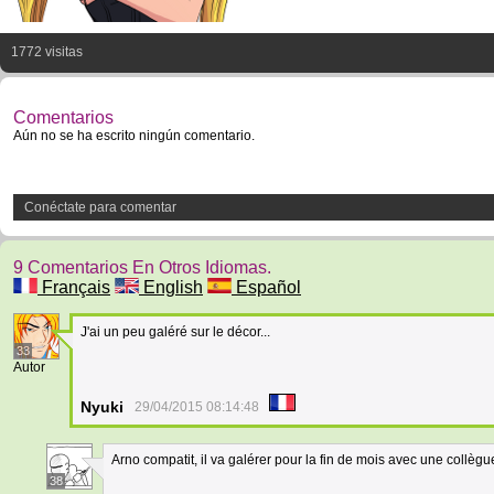
1772 visitas
Comentarios
Aún no se ha escrito ningún comentario.
Conéctate para comentar
9 Comentarios En Otros Idiomas.
Français
English
Español
J'ai un peu galéré sur le décor...
33
Autor
Nyuki
29/04/2015 08:14:48
Arno compatit, il va galérer pour la fin de mois avec une collègu
38