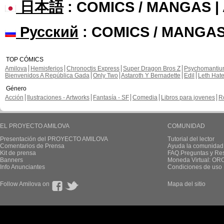
日本語
: COMICS / MANGAS 
Русский
: COMICS / MANGAS
TOP CÓMICS
Amilova
Hemisferios
Chronoctis Express
Super Dragon Bros Z
Psychomanti
Bienvenidos A República Gada
Only Two
Astaroth Y Bernadette
Edil
Leth Hat
Género
Acción
Ilustraciones - Artworks
Fantasía - SF
Comedia
Libros para jovenes
R
EL PROYECTO AMILOVA
COMUNIDAD
Presentación del PROYECTO AMILOVA
Tutorial del lector
Comentarios de Prensa
Ayuda la comunidad
Kit de prensa
FAQ.Preguntas y Re
Banners
Moneda Virtual: OR
Info Anunciantes
Condiciones de uso
Follow Amilova on
Mapa del sitio