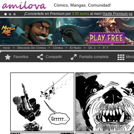
Cómics, Mangas, Comunidad!
¡Conviertete en Premium por
3.95 euros
al mes!
Hazte Premium ya
¡Ya tenemos 134393
miembros
y 1208
Cómics y Mangas!
.
¡
El Kickstarter Amilova está desormado lanzado
!.
Inicio
>
Directorio De Cómics
>
Cómics
>
El Nudo
>
Ch. 1
>
P. 7
Favoritos
Compartir
Pantalla completa
Mini