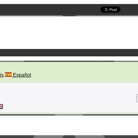
is
Español