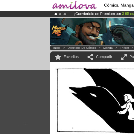
Cómics, Manga
¡Conviertete en Premium por
3.95 e
¡Ya tenemos 100000
miembros
y 10
¡
El Kickstarter Amilova está desorm
Inicio
>
Directorio De Cómics
>
Manga
>
Thriller
Favoritos
Compartir
Pa