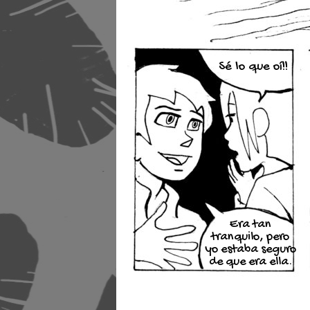
Sé lo que oí!!
Era tan
tranquilo, pero
yo estaba seguro
de que era ella.