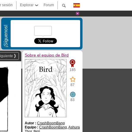
ar sesión
Explorar
Forum
¡Síguenos!
Sobre el equipo de Bird
iguiente
185
87
83
Autor :
CrashBoomBang
Equipo :
CrashBoomBang
,
Ashura
Thor
,
fikiri