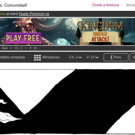
s, Comunidad!
Únete a Amilova
Inici
uros
al mes!
Hazte Premium ya
00
Cómics y Mangas!
.
ado lanzado
!.
>
Bird
>
Ch. 2
>
P. 15
ntalla completa
Miniaturas
Ch. 2
P. 15
Prev.
S