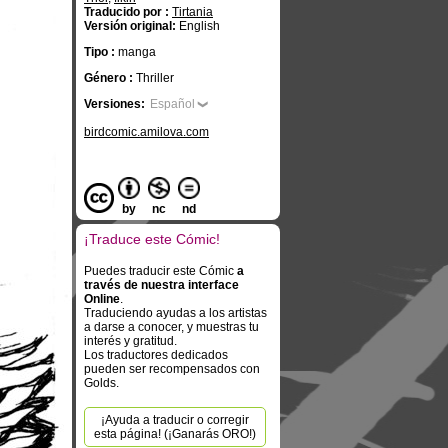
Traducido por :
Tirtania
Versión original:
English
Tipo :
manga
Género :
Thriller
Versiones:
Español
birdcomic.amilova.com
by
nc
nd
¡Traduce este Cómic!
Puedes traducir este Cómic
a
través de nuestra interface
Online
.
Traduciendo ayudas a los artistas
a darse a conocer, y muestras tu
interés y gratitud.
Los traductores dedicados
pueden ser recompensados con
Golds.
¡Ayuda a traducir o corregir
esta página! (¡Ganarás ORO!)