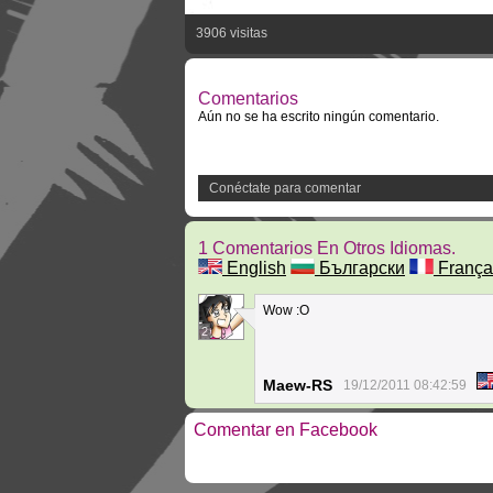
3906 visitas
Comentarios
Aún no se ha escrito ningún comentario.
Conéctate para comentar
1 Comentarios En Otros Idiomas.
English
Български
França
Wow :O
2
Maew-RS
19/12/2011 08:42:59
Comentar en Facebook