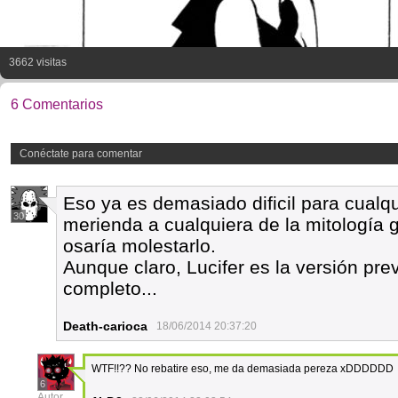
3662 visitas
6 Comentarios
Conéctate para comentar
Eso ya es demasiado dificil para cualqu
30
merienda a cualquiera de la mitología g
osaría molestarlo.
Aunque claro, Lucifer es la versión pre
completo...
Death-carioca
18/06/2014 20:37:20
WTF!!?? No rebatire eso, me da demasiada pereza xDDDDDD
6
Autor