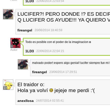
1LD3
22/06/2014 22:03:54
LUCIFER?! PERO DONDE !? ES DEC
5
Q LUCIFER OS AYUDE!!! YA QUIERO 
fireangel
20/06/2014 18:40:59
Todo es posible con el poder de la imaginacion
o
6
Autor
1LD3
22/06/2014 22:04:15
malvado poder! espero algo genial! lucifer siempre fue mi fa
5
fireangel
23/06/2014 17:29:51
El traidor o:
13
Hola ya volví
jejeje me perdi :'(
anexllosa
24/07/2014 02:55:41