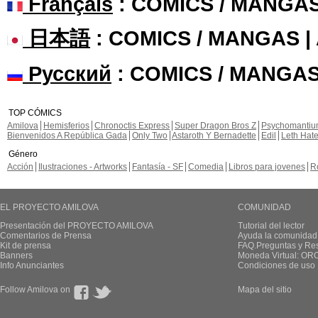
Français
: COMICS / MANGA
日本語
: COMICS / MANGAS 
Русский
: COMICS / MANGAS
TOP CÓMICS
Amilova
Hemisferios
Chronoctis Express
Super Dragon Bros Z
Psychomanti
Bienvenidos A República Gada
Only Two
Astaroth Y Bernadette
Edil
Leth Hat
Género
Acción
Ilustraciones - Artworks
Fantasía - SF
Comedia
Libros para jovenes
R
EL PROYECTO AMILOVA
COMUNIDAD
Presentación del PROYECTO AMILOVA
Tutorial del lector
Comentarios de Prensa
Ayuda la comunidad
Kit de prensa
FAQ.Preguntas y Re
Banners
Moneda Virtual: OR
Info Anunciantes
Condiciones de uso
Follow Amilova on
Mapa del sitio