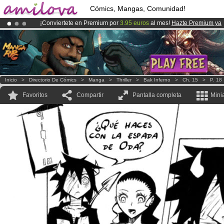
Cómics, Mangas, Comunidad!
¡Conviertete en Premium por
3.95 euros
al mes!
Hazte Premium ya
¡
El Kickstarter Amilova está desormado lanzado
!.
¡Ya tenemos 100000
miembros
y 1000
Cómics y Mangas!
.
Inicio
>
Directorio De Cómics
>
Manga
>
Thriller
>
Bak Inferno
>
Ch. 15
>
P. 18
Favoritos
Compartir
Pantalla completa
Mini