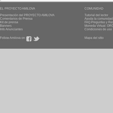
EL PROYECTO AMILOVA
COMUNIDAD
Presentación del PROYECTO AMILOVA
Tutorial del lector
Comentarios de Prensa
Ayuda la comunidad
Kit de prensa
FAQ.Preguntas y Re
Banners
Moneda Virtual: OR
Info Anunciantes
Condiciones de uso
Follow Amilova on
Mapa del sitio