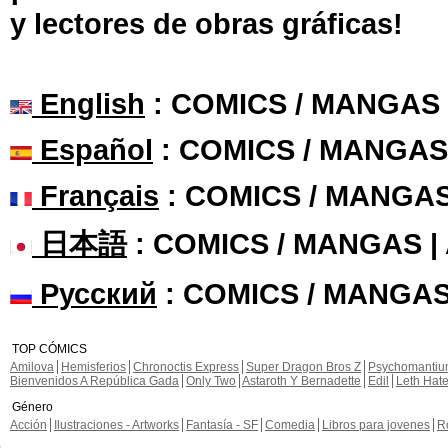
y lectores de obras gráficas!
English
: COMICS / MANGAS
Español
: COMICS / MANGAS
Français
: COMICS / MANGA
日本語
: COMICS / MANGAS 
Русский
: COMICS / MANGAS
TOP CÓMICS
Amilova
Hemisferios
Chronoctis Express
Super Dragon Bros Z
Psychomanti
Bienvenidos A República Gada
Only Two
Astaroth Y Bernadette
Edil
Leth Hat
Género
Acción
Ilustraciones - Artworks
Fantasía - SF
Comedia
Libros para jovenes
R