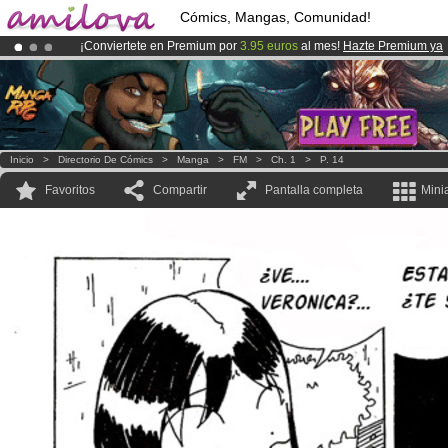
Cómics, Mangas, Comunidad!
¡Conviertete en Premium por
3.95 euros
al mes!
Hazte Premium ya
¡Ya tenemos 134393
miembros
y 1208
Cómics y Mangas!
.
¡
El Kickstarter Amilova está desormado lanzado
!.
Inicio
>
Directorio De Cómics
>
Manga
>
FM
>
Ch. 1
>
P. 14
Favoritos
Compartir
Pantalla completa
Mini