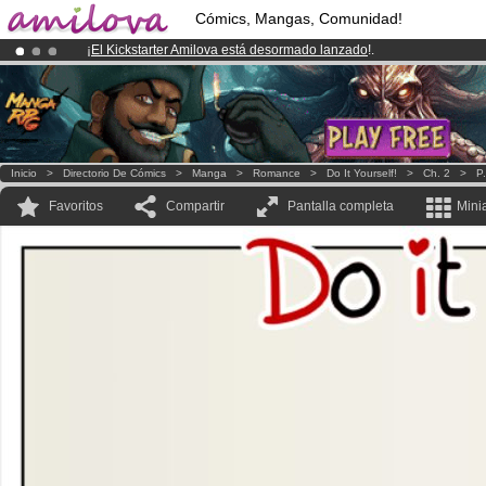
Cómics, Mangas, Comunidad!
¡
El Kickstarter Amilova está desormado lanzado
!.
¡Conviertete en Premium por
3.95 euros
al mes!
Hazte Premium ya
¡Ya tenemos 100000
miembros
y 1000
Cómics y Mangas!
.
Inicio
>
Directorio De Cómics
>
Manga
>
Romance
>
Do It Yourself!
>
Ch. 2
>
P.
Favoritos
Compartir
Pantalla completa
Mini