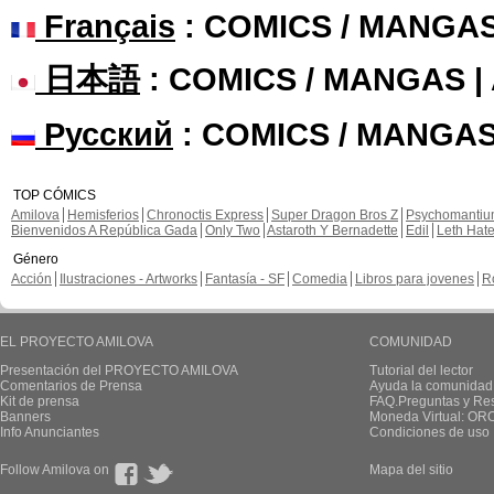
Français
: COMICS / MANGA
日本語
: COMICS / MANGAS 
Русский
: COMICS / MANGAS
TOP CÓMICS
Amilova
Hemisferios
Chronoctis Express
Super Dragon Bros Z
Psychomanti
Bienvenidos A República Gada
Only Two
Astaroth Y Bernadette
Edil
Leth Hat
Género
Acción
Ilustraciones - Artworks
Fantasía - SF
Comedia
Libros para jovenes
R
EL PROYECTO AMILOVA
COMUNIDAD
Presentación del PROYECTO AMILOVA
Tutorial del lector
Comentarios de Prensa
Ayuda la comunidad
Kit de prensa
FAQ.Preguntas y Re
Banners
Moneda Virtual: OR
Info Anunciantes
Condiciones de uso
Follow Amilova on
Mapa del sitio