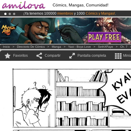
Cómics, Mangas, Comunidad!
¡Ya tenemos 100000
miembros
y 1000
Cómics y Mangas!
.
¡Conviertete en Premium por
3.95 euros
al mes!
Hazte Premium ya
¡
El Kickstarter Amilova está desormado lanzado
!.
Inicio
>
Directorio De Cómics
>
Manga
>
Yaoi - Boys Love
>
SethXFaye
>
Ch. 7
Favoritos
Compartir
Pantalla completa
Mini