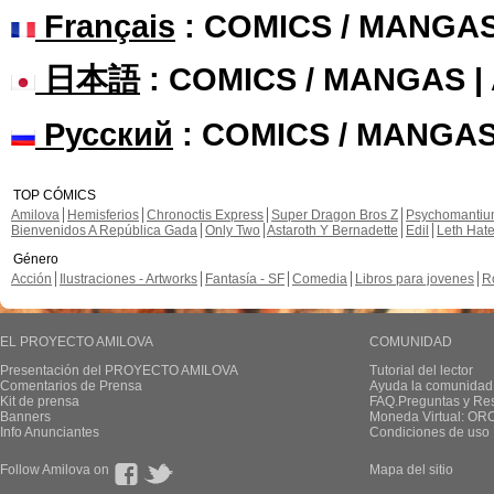
Français
: COMICS / MANGA
日本語
: COMICS / MANGAS 
Русский
: COMICS / MANGAS
TOP CÓMICS
Amilova
Hemisferios
Chronoctis Express
Super Dragon Bros Z
Psychomanti
Bienvenidos A República Gada
Only Two
Astaroth Y Bernadette
Edil
Leth Hat
Género
Acción
Ilustraciones - Artworks
Fantasía - SF
Comedia
Libros para jovenes
R
EL PROYECTO AMILOVA
COMUNIDAD
Presentación del PROYECTO AMILOVA
Tutorial del lector
Comentarios de Prensa
Ayuda la comunidad
Kit de prensa
FAQ.Preguntas y Re
Banners
Moneda Virtual: OR
Info Anunciantes
Condiciones de uso
Follow Amilova on
Mapa del sitio