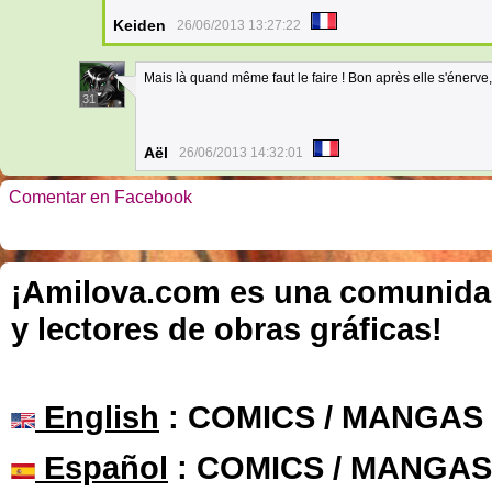
Keiden
26/06/2013 13:27:22
Mais là quand même faut le faire ! Bon après elle s'énerv
31
Aël
26/06/2013 14:32:01
Comentar en Facebook
¡Amilova.com es una comunidad 
y lectores de obras gráficas!
English
: COMICS / MANGAS
Español
: COMICS / MANGAS