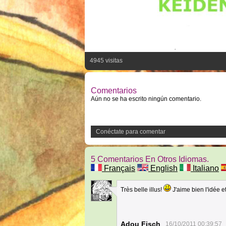
4945 visitas
Comentarios
Aún no se ha escrito ningún comentario.
Conéctate para comentar
5 Comentarios En Otros Idiomas.
Français
English
Italiano
Très belle illus!
J'aime bien l'idée e
18
Adou Fisch
16/10/2011 00:39:57