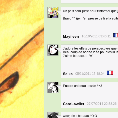
Un petit com' juste pour t'informer que 
3
Bravo ^^ (je m'empresse de lire la suite
Mayileen
16/10/2011 03:46:11
J'adore les effets de perspectives que tu
Beaucoup de bonne idée pour les illus
2
J'aime beaucoup. 'w'
Seika
05/11/2011 15:48:04
Encore un beau dessin ! <3
16
CaroLawliet
27/07/2014 22:58:26
wow, c'est beaaau ! O.O