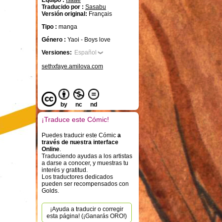
Equipo :
Isaae
Traducido por :
Sasabu
Versión original:
Français
Tipo :
manga
Género :
Yaoi - Boys love
Versiones:
Español
sethxfaye.amilova.com
by
nc
nd
¡Traduce este Cómic!
Puedes traducir este Cómic
a
través de nuestra interface
Online
.
Traduciendo ayudas a los artistas
a darse a conocer, y muestras tu
interés y gratitud.
Los traductores dedicados
pueden ser recompensados con
Golds.
¡Ayuda a traducir o corregir
esta página! (¡Ganarás ORO!)