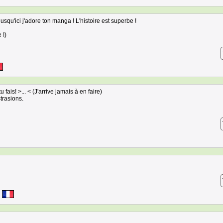
jusqu'ici j'adore ton manga ! L'histoire est superbe !
 !)
 fais! >... < (J'arrive jamais à en faire)
trasions.