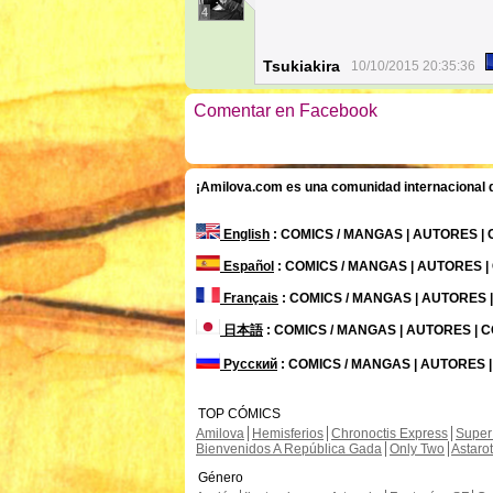
4
Tsukiakira
10/10/2015 20:35:36
Comentar en Facebook
¡Amilova.com es una comunidad internacional de
English
: COMICS / MANGAS | AUTORES |
Español
: COMICS / MANGAS | AUTORES 
Français
: COMICS / MANGAS | AUTORES
日本語
: COMICS / MANGAS | AUTORES |
Русский
: COMICS / MANGAS | AUTORES 
TOP CÓMICS
Amilova
Hemisferios
Chronoctis Express
Super
Bienvenidos A República Gada
Only Two
Astaro
Género