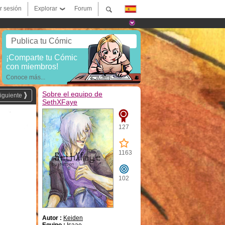
ar sesión
Explorar
Forum
Publica tu Cómic
¡Comparte tu Cómic
con miembros!
Conoce más...
Sobre el equipo de
iguiente
SethXFaye
127
1163
102
Autor :
Keiden