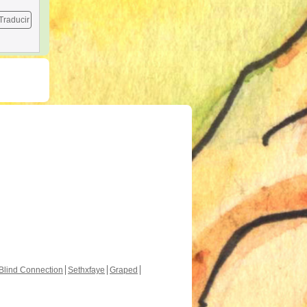
Traducir
Blind Connection
Sethxfaye
Graped