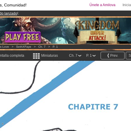
s, Comunidad!
Únete a Amilova
Inici
ado lanzado
!.
00
Cómics y Mangas!
.
uros
al mes!
Hazte Premium ya
ys Love
>
SethXFaye
>
Ch. 7
>
P. 1
ntalla completa
Miniaturas
Ch. 7
P. 1
Prev.
S