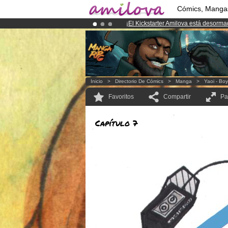
Cómics, Manga
¡
El Kickstarter Amilova está desorm
¡Ya tenemos 100000
miembros
y 10
¡Conviertete en Premium por
3.95 e
Inicio
>
Directorio De Cómics
>
Manga
>
Yaoi - Bo
Favoritos
Compartir
Pa
Capítulo 7