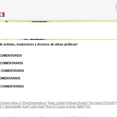
 artistas, traductores y lectores de obras gráficas!
 COMENTARIOS
| COMENTARIOS
 | COMENTARIOS
 COMENTARIOS
| COMENTARIOS
 Dragon Bros Z
Psychomantium
Tokio Libido
Arkham Roots
The Heart Of Earth
th Y Bernadette
Edil
Leth Hate
Run 8
Coeur D'aigle
Wild
Pnj