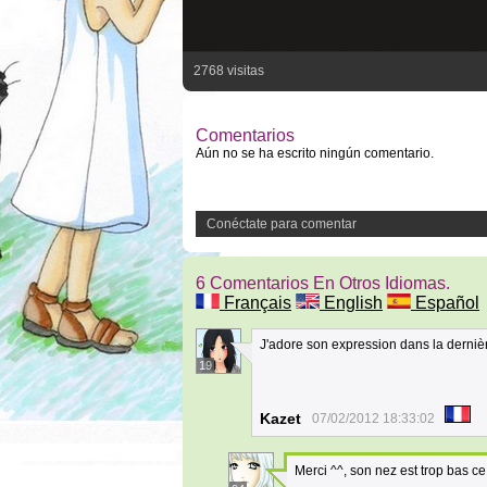
2768 visitas
Comentarios
Aún no se ha escrito ningún comentario.
Conéctate para comentar
6 Comentarios En Otros Idiomas.
Français
English
Español
J'adore son expression dans la derni
19
Kazet
07/02/2012 18:33:02
Merci ^^, son nez est trop bas ce