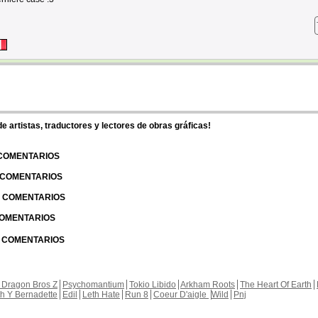
 artistas, traductores y lectores de obras gráficas!
 COMENTARIOS
| COMENTARIOS
 | COMENTARIOS
 COMENTARIOS
| COMENTARIOS
 Dragon Bros Z
Psychomantium
Tokio Libido
Arkham Roots
The Heart Of Earth
th Y Bernadette
Edil
Leth Hate
Run 8
Coeur D'aigle
Wild
Pnj