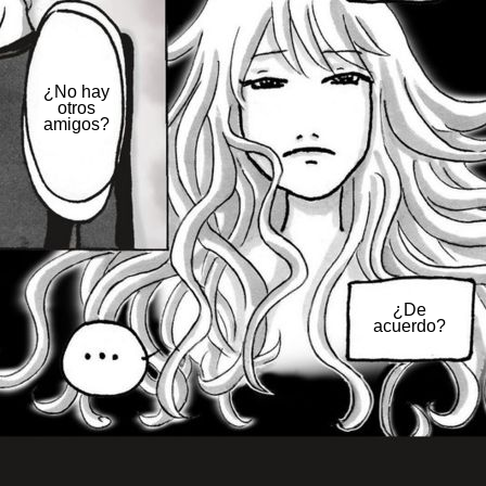
¿No hay
otros
amigos?
¿De
acuerdo?