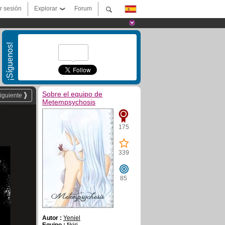
ar sesión
Explorar
Forum
¡Síguenos!
Sobre el equipo de
iguiente
Metempsychosis
175
339
85
Autor :
Yeniel