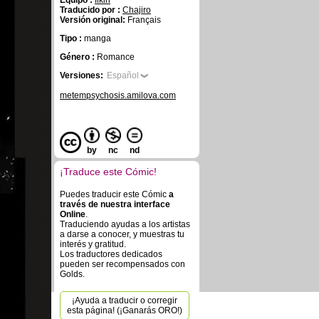
Equipo :
fikiri
Traducido por :
Chajiro
Versión original:
Français
Tipo :
manga
Género :
Romance
Versiones:
Español
metempsychosis.amilova.com
by
nc
nd
¡Traduce este Cómic!
Puedes traducir este Cómic
a
través de nuestra interface
Online
.
Traduciendo ayudas a los artistas
a darse a conocer, y muestras tu
interés y gratitud.
Los traductores dedicados
pueden ser recompensados con
Golds.
¡Ayuda a traducir o corregir
esta página! (¡Ganarás ORO!)