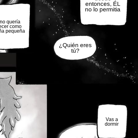
entonces, ÉL
no lo permitia
 no quería
ecer como
iña pequeña
¿Quién eres
tú?
Vas a
dormir