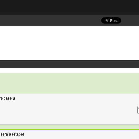
ère case
u
 sera à retaper