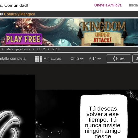
s, Comunidad!
Únete a Amilova
Inici
00
Cómics y Mangas!
.
ado lanzado
!.
uros
al mes!
Hazte Premium ya
>
Metempsychosis
>
Ch. 2
>
P. 14
ntalla completa
Miniaturas
Ch. 2
P. 14
Prev.
S
Tú deseas
volver a ese
tiempo. Tú
nunca tuviste
ningún amigo
desde