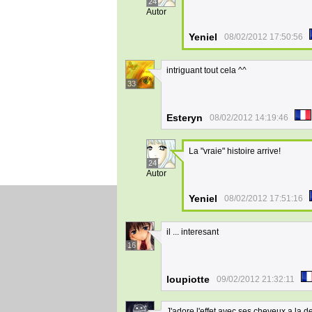
24
Autor
Yeniel
08/02/2012 17:50:56
intriguant tout cela ^^
33
Esteryn
08/02/2012 14:19:46
La "vraie" histoire arrive!
24
Autor
Yeniel
08/02/2012 17:51:16
il ... interesant
16
loupiotte
09/02/2012 21:32:11
J'adore l'effet avec ses cheveux a la d