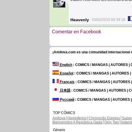
19
Heavenly
03/02/2015 08:39:18
Comentar en Facebook
¡Amilova.com es una comunidad internacional de
English
: COMICS / MANGAS | AUTORES |
Español
: COMICS / MANGAS | AUTORES 
Français
: COMICS / MANGAS | AUTORES
日本語
: COMICS / MANGAS | AUTORES |
Русский
: COMICS / MANGAS | AUTORES 
TOP CÓMICS
Amilova
Hemisferios
Chronoctis Express
Super
Bienvenidos A República Gada
Only Two
Astaro
Género