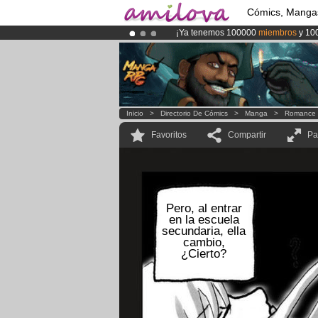
Cómics, Manga
¡Ya tenemos 100000
miembros
y 10
¡
El Kickstarter Amilova está desorm
¡Conviertete en Premium por
3.95 e
Inicio
>
Directorio De Cómics
>
Manga
>
Romance
Favoritos
Compartir
Pa
Pero, al entrar
en la escuela
secundaria, ella
cambio,
¿Cierto?