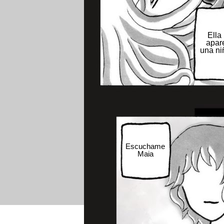
Ella
apar
una n
Escuchame
Maia