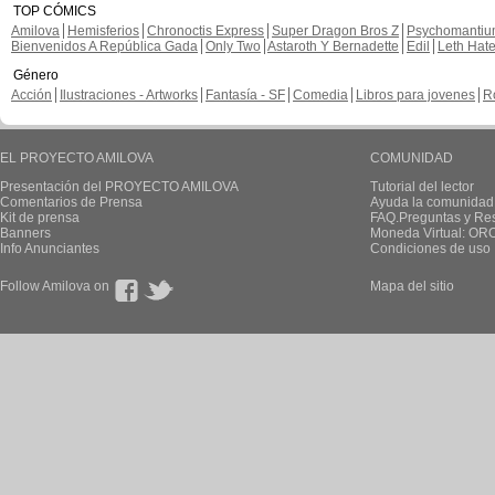
TOP CÓMICS
Amilova
Hemisferios
Chronoctis Express
Super Dragon Bros Z
Psychomanti
Bienvenidos A República Gada
Only Two
Astaroth Y Bernadette
Edil
Leth Hat
Género
Acción
Ilustraciones - Artworks
Fantasía - SF
Comedia
Libros para jovenes
R
EL PROYECTO AMILOVA
COMUNIDAD
Presentación del PROYECTO AMILOVA
Tutorial del lector
Comentarios de Prensa
Ayuda la comunidad
Kit de prensa
FAQ.Preguntas y Re
Banners
Moneda Virtual: OR
Info Anunciantes
Condiciones de uso
Follow Amilova on
Mapa del sitio