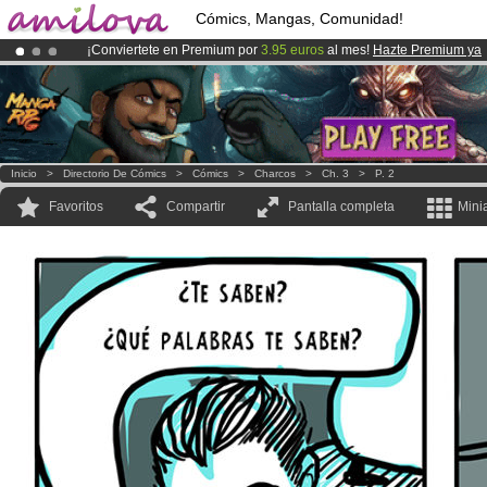
Cómics, Mangas, Comunidad!
¡Conviertete en Premium por
3.95 euros
al mes!
Hazte Premium ya
¡
El Kickstarter Amilova está desormado lanzado
!.
¡Ya tenemos 100000
miembros
y 1000
Cómics y Mangas!
.
Inicio
>
Directorio De Cómics
>
Cómics
>
Charcos
>
Ch. 3
>
P. 2
Favoritos
Compartir
Pantalla completa
Mini