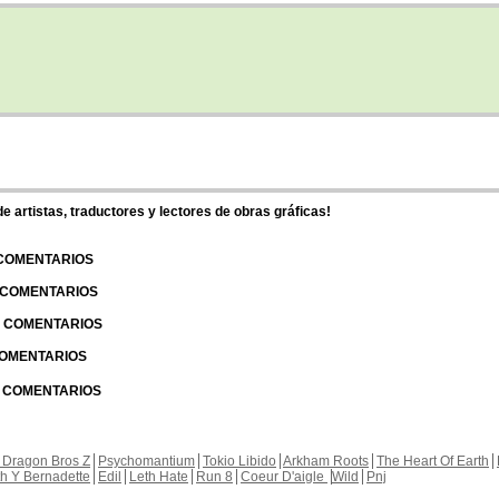
 artistas, traductores y lectores de obras gráficas!
 COMENTARIOS
| COMENTARIOS
 | COMENTARIOS
 COMENTARIOS
| COMENTARIOS
 Dragon Bros Z
Psychomantium
Tokio Libido
Arkham Roots
The Heart Of Earth
th Y Bernadette
Edil
Leth Hate
Run 8
Coeur D'aigle
Wild
Pnj