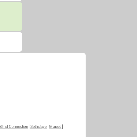
Blind Connection
Sethxfaye
Graped