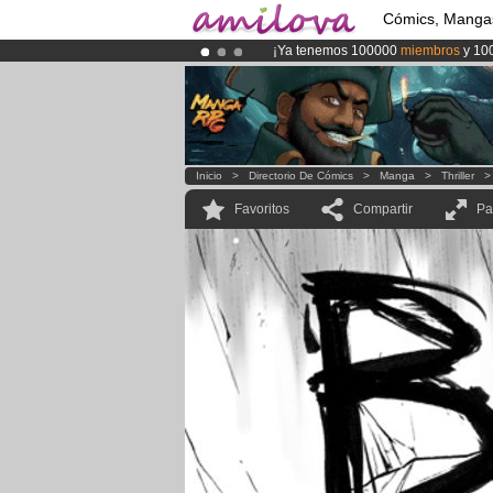
Cómics, Manga
¡Ya tenemos 100000
miembros
y 10
¡Conviertete en Premium por
3.95 e
¡
El Kickstarter Amilova está desorm
Inicio
>
Directorio De Cómics
>
Manga
>
Thriller
Favoritos
Compartir
Pa