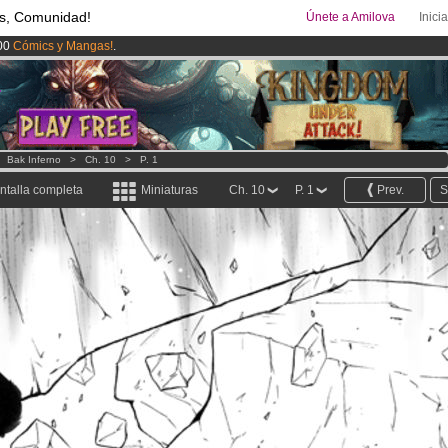
s, Comunidad!
Únete a Amilova
Inici
00
Cómics y Mangas!
.
uros
al mes!
Hazte Premium ya
ado lanzado
!.
>
Bak Inferno
>
Ch. 10
>
P. 1
ntalla completa
Miniaturas
Ch. 10
P. 1
Prev.
S