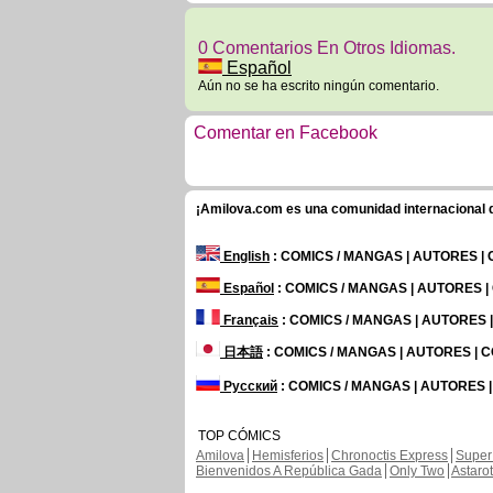
0 Comentarios En Otros Idiomas.
Español
Aún no se ha escrito ningún comentario.
Comentar en Facebook
¡Amilova.com es una comunidad internacional de
English
: COMICS / MANGAS | AUTORES |
Español
: COMICS / MANGAS | AUTORES 
Français
: COMICS / MANGAS | AUTORES
日本語
: COMICS / MANGAS | AUTORES |
Русский
: COMICS / MANGAS | AUTORES 
TOP CÓMICS
Amilova
Hemisferios
Chronoctis Express
Super
Bienvenidos A República Gada
Only Two
Astaro