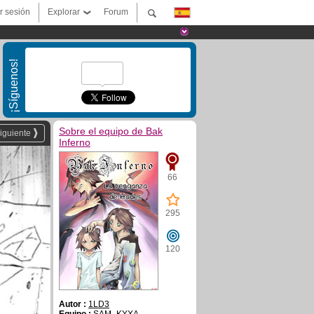
ar sesión
Explorar
Forum
¡Síguenos!
Sobre el equipo de Bak
iguiente
Inferno
66
295
120
Autor :
1LD3