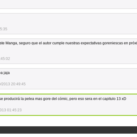
55:35
este Manga, seguro que el autor cumple nuestras expectativas goreniescas en pró
:45:02
a jaja
9/2013 20:49:45
 se producirá la pelea mas gore del cómic, pero eso sera en el capitulo 13 xD
013 01:45:23