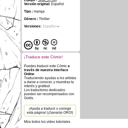
Equipo :
SAM_KYXA
Versión original:
Español
Tipo :
manga
Género :
Thriller
Versiones:
Español
by
nc
nd
¡Traduce este Cómic!
Puedes traducir este Cómic
a
través de nuestra interface
Online
.
Traduciendo ayudas a los artistas
a darse a conocer, y muestras tu
interés y gratitud.
Los traductores dedicados
pueden ser recompensados con
Golds.
¡Ayuda a traducir o corregir
esta página! (¡Ganarás ORO!)
Mira todos los video tutoriales