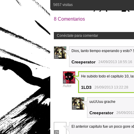
5657 visitas
8 Comentarios
Conéctate para comentar
Dios, tanto tiempo esperando y esto
11
Creeperator
24/09/2013 18:55:16
He subido todo el capitulo 10, l
6
Autor
1LD3
26/09/2013 13:22:28
uuUUuu grache
11
Creeperator
26/09/201
El anterior capitulo fue un poco gore 
29