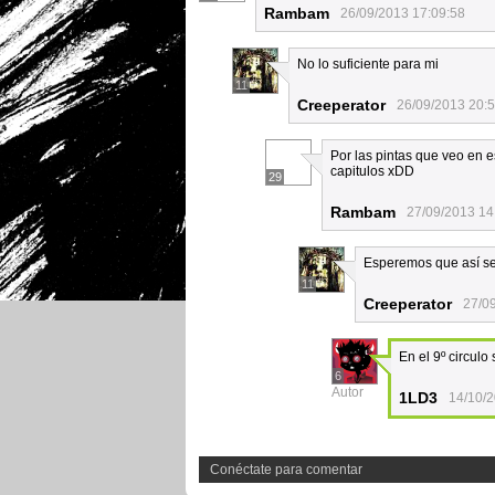
Rambam
26/09/2013 17:09:58
No lo suficiente para mi
11
Creeperator
26/09/2013 20:
Por las pintas que veo en 
capitulos xDD
29
Rambam
27/09/2013 14
Esperemos que así se
11
Creeperator
27/0
En el 9º circulo
6
Autor
1LD3
14/10/2
Conéctate para comentar