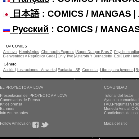
日本語
: COMICS / MANGAS 
Русский
: COMICS / MANGAS
TOP CÓMICS
Amilova
Hemisferios
Chronoctis Express
Super Dragon Bros Z
Psychomanti
Bienvenidos A República Gada
Only Two
Astaroth Y Bernadette
Edil
Leth Hat
Género
Acción
Ilustraciones - Artworks
Fantasía - SF
Comedia
Libros para jovenes
R
EL PROYECTO AMILOVA
COMUNIDAD
Presentación del PROYECTO AMILOVA
Tutorial del lector
Comentarios de Prensa
Ayuda la comunidad
Kit de prensa
FAQ.Preguntas y Re
Banners
Moneda Virtual: OR
Info Anunciantes
Condiciones de uso
Follow Amilova on
Mapa del sitio