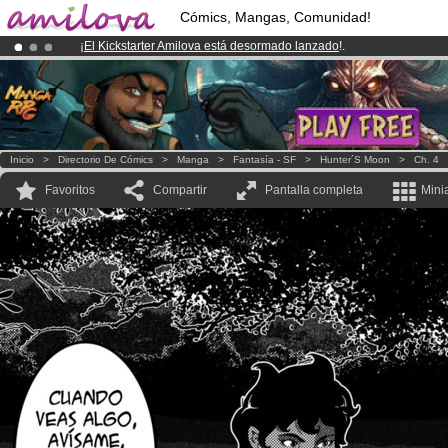
Cómics, Mangas, Comunidad!
¡
El Kickstarter Amilova está desormado lanzado
!.
¡Ya tenemos 134393
miembros
y 1208
Cómics y Mangas!
.
¡Conviertete en Premium por
3.95 euros
al mes!
Hazte Premium ya
Inicio
>
Directorio De Cómics
>
Manga
>
Fantasía - SF
>
Hunter´s Moon
>
Ch. 4
Favoritos
Compartir
Pantalla completa
Mini