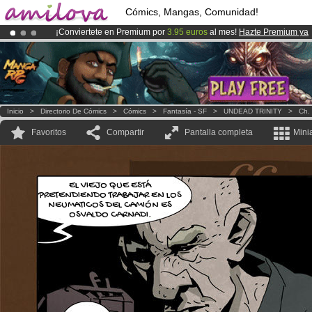
Cómics, Mangas, Comunidad!
¡Conviertete en Premium por
3.95 euros
al mes!
Hazte Premium ya
¡
El Kickstarter Amilova está desormado lanzado
!.
¡Ya tenemos 100000
miembros
y 1000
Cómics y Mangas!
.
Inicio
>
Directorio De Cómics
>
Cómics
>
Fantasía - SF
>
UNDEAD TRINITY
>
Ch.
Favoritos
Compartir
Pantalla completa
Mini
EL VIEJO QUE ESTÁ
PRETENDIENDO TRABAJAR EN LOS
NEUMATICOS DEL CAMIÓN ES
OSVALDO CARNADI.