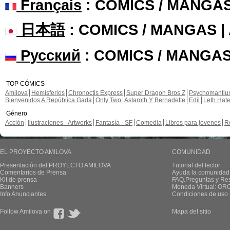
Français
: COMICS / MANGA
日本語
: COMICS / MANGAS 
Русский
: COMICS / MANGAS
TOP CÓMICS
Amilova
Hemisferios
Chronoctis Express
Super Dragon Bros Z
Psychomanti
Bienvenidos A República Gada
Only Two
Astaroth Y Bernadette
Edil
Leth Hat
Género
Acción
Ilustraciones - Artworks
Fantasía - SF
Comedia
Libros para jovenes
R
EL PROYECTO AMILOVA
COMUNIDAD
Presentación del PROYECTO AMILOVA
Tutorial del lector
Comentarios de Prensa
Ayuda la comunidad
Kit de prensa
FAQ.Preguntas y Re
Banners
Moneda Virtual: OR
Info Anunciantes
Condiciones de uso
Follow Amilova on
Mapa del sitio