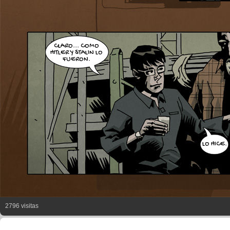
CLARO... COMO
HITLER Y STALIN LO
FUERON.
LO HICE.
2796 visitas