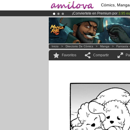
Cómics, Manga
¡Conviertete en Premium por
3.95 e
¡Ya tenemos 134393
miembros
y 12
¡
El Kickstarter Amilova está desorm
Inicio
>
Directorio De Cómics
>
Manga
>
Fantasía 
Favoritos
Compartir
Pa