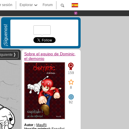
ar sesión
Explorar
Forum
¡Síguenos!
Sobre el equipo de Dominic,
iguiente
el demonio
159
8
92
Autor :
MauRi