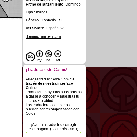
Versión original:
Español
Ritmo de lanzamiento:
Domingo
Tipo :
manga
Género :
Fantasía - SF
Versiones:
Español
dominic.amilova.com
by
nc
nd
¡Traduce este Cómic!
Puedes traducir este Cómic
a
través de nuestra interface
Online
.
Traduciendo ayudas a los artistas
a darse a conocer, y muestras tu
interés y gratitud.
Los traductores dedicados
pueden ser recompensados con
Golds.
¡Ayuda a traducir o corregir
esta página! (¡Ganarás ORO!)