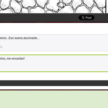
erno...Eso suena alucinante...
53
rios, me encantan!