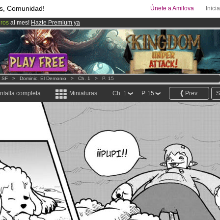
s, Comunidad!
Únete a Amilova
Inici
uros
al mes!
Hazte Premium ya
08
Cómics y Mangas!
.
ado lanzado
!.
- SF
>
Dominic, El Demonio
>
Ch. 1
>
P. 15
ntalla completa
Miniaturas
Ch. 1
P. 15
Prev.
S