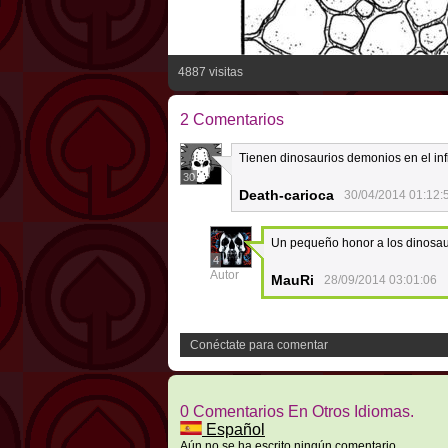
4887 visitas
2 Comentarios
Tienen dinosaurios demonios en el infi
30
Death-carioca
30/04/2014 01:12:
Un pequeño honor a los dinosau
4
Autor
MauRi
28/09/2014 03:01:06
Conéctate para comentar
0 Comentarios En Otros Idiomas.
Español
Aún no se ha escrito ningún comentario.