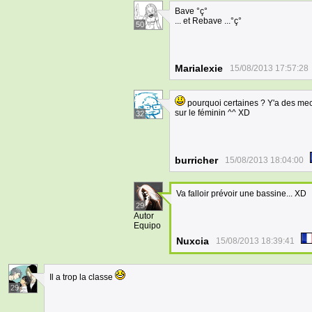
Bave °ç°
... et Rebave ...°ç°
50
Marialexie
15/08/2013 17:57:28
pourquoi certaines ? Y'a des mec
sur le féminin ^^ XD
32
burricher
15/08/2013 18:04:00
Va falloir prévoir une bassine... XD
29
Autor
Equipo
Nuxcia
15/08/2013 18:39:41
Il a trop la classe
29