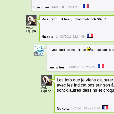
burricher
14/08/2013 22:13:39
Mais Franz EST beau, hohohohohohoh *PAF !*
29
Autor
Equipo
Nuxcia
14/08/2013 22:14:49
j'avoue qu'il est magnifique
surtout dans ses 
32
burricher
14/08/2013 22:17:27
Les info que je viens d'ajoute
29
avec les indications sur son âg
Autor
sont d'autres dessins et croqu
Equipo
Nuxcia
14/08/2013 22:42:34