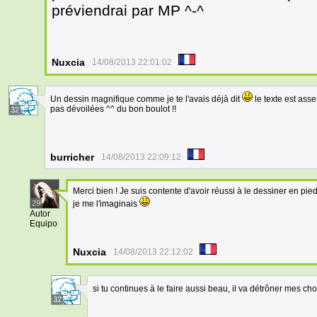
préviendrai par MP ^-^
Nuxcia
14/08/2013 22:01:02
Un dessin magnifique comme je te l'avais déjà dit
le texte est ass
pas dévoilées ^^ du bon boulot !!
32
burricher
14/08/2013 22:09:12
Merci bien ! Je suis contente d'avoir réussi à le dessiner en pi
29
je me l'imaginais
Autor
Equipo
Nuxcia
14/08/2013 22:12:02
si tu continues à le faire aussi beau, il va détrôner mes c
32