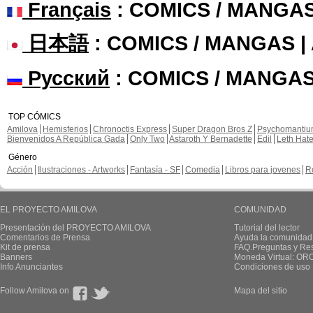
Français
: COMICS / MANGA
日本語
: COMICS / MANGAS 
Русский
: COMICS / MANGAS
TOP CÓMICS
Amilova
Hemisferios
Chronoctis Express
Super Dragon Bros Z
Psychomanti
Bienvenidos A República Gada
Only Two
Astaroth Y Bernadette
Edil
Leth Hat
Género
Acción
Ilustraciones - Artworks
Fantasía - SF
Comedia
Libros para jovenes
R
EL PROYECTO AMILOVA
COMUNIDAD
Presentación del PROYECTO AMILOVA
Tutorial del lector
Comentarios de Prensa
Ayuda la comunidad
Kit de prensa
FAQ.Preguntas y Re
Banners
Moneda Virtual: OR
Info Anunciantes
Condiciones de uso
Follow Amilova on
Mapa del sitio