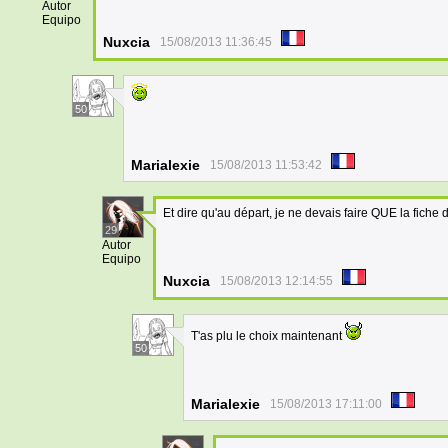
Autor
Equipo
Nuxcia
15/08/2013 11:36:45
50
Marialexie
15/08/2013 11:53:42
Et dire qu'au départ, je ne devais faire QUE la fiche 
29
Autor
Equipo
Nuxcia
15/08/2013 12:14:55
T'as plu le choix maintenant
50
Marialexie
15/08/2013 17:11:00