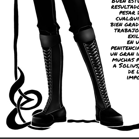
Buen est
resultad
pesar 
cualqui
bien gra
trabajo
exi
en 
penitenci
un gran i
muchas p
a Solius
de 
imp