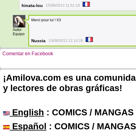
hinata-lou
15/08/2013 11:51:18
Merci pour lui ! X3
29
Autor
Equipo
Nuxcia
15/08/2013 12:14:26
Comentar en Facebook
¡Amilova.com es una comunidad 
y lectores de obras gráficas!
English
: COMICS / MANGAS
Español
: COMICS / MANGAS