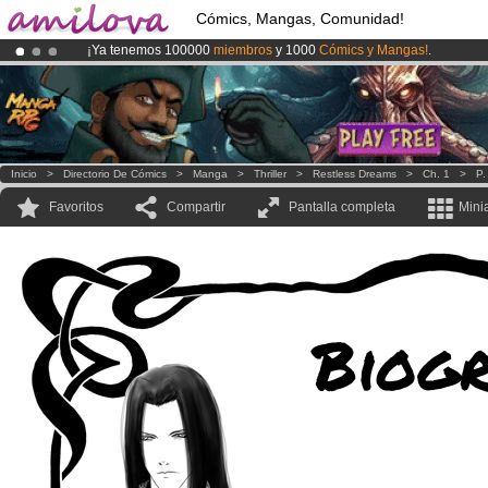
Cómics, Mangas, Comunidad!
¡Ya tenemos 100000
miembros
y 1000
Cómics y Mangas!
.
¡
El Kickstarter Amilova está desormado lanzado
!.
¡Conviertete en Premium por
3.95 euros
al mes!
Hazte Premium ya
Inicio
>
Directorio De Cómics
>
Manga
>
Thriller
>
Restless Dreams
>
Ch. 1
>
P.
Favoritos
Compartir
Pantalla completa
Mini
Biogr