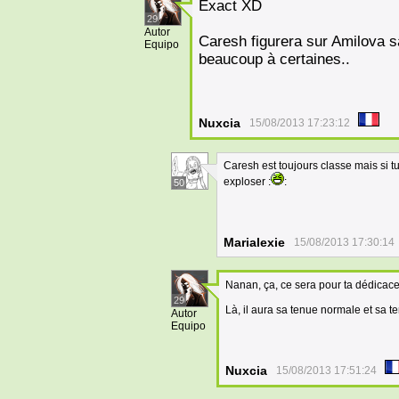
Exact XD
29
Autor
Caresh figurera sur Amilova s
Equipo
beaucoup à certaines..
Nuxcia
15/08/2013 17:23:12
Caresh est toujours classe mais si tu
exploser :
:
50
Marialexie
15/08/2013 17:30:14
Nanan, ça, ce sera pour ta dédicace
29
Là, il aura sa tenue normale et sa t
Autor
Equipo
Nuxcia
15/08/2013 17:51:24