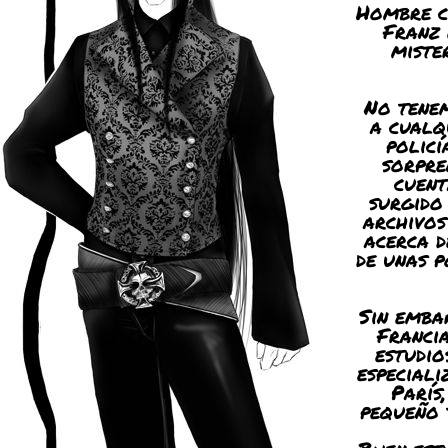
Hombre c
Franz 
miste
No tenem
a cualq
policí
sorpre
cuent
surgido
archivos
acerca d
de unas p
Sin emba
Francia
estudio
especiali
París
pequeño