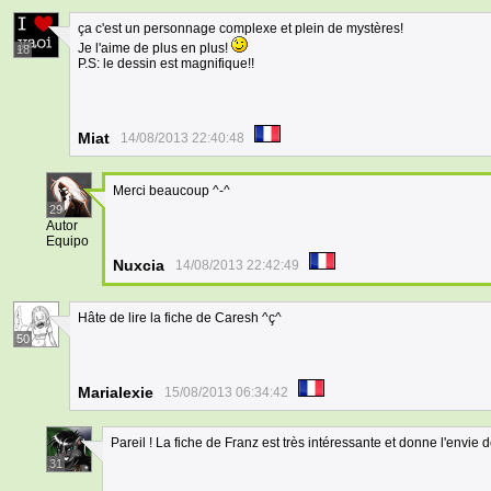
ça c'est un personnage complexe et plein de mystères!
Je l'aime de plus en plus!
18
P.S: le dessin est magnifique!!
Miat
14/08/2013 22:40:48
Merci beaucoup ^-^
29
Autor
Equipo
Nuxcia
14/08/2013 22:42:49
Hâte de lire la fiche de Caresh ^ç^
50
Marialexie
15/08/2013 06:34:42
Pareil ! La fiche de Franz est très intéressante et donne l'envie d
31