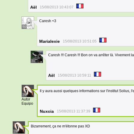
Aël
15/08/2013 10:43:07
Caresh <3
50
Marialexie
15/08/2013 10:51:05
Caresh !!! Caresh !!! Bon on va arrêter là. Vivement la 
31
Aël
15/08/2013 10:59:11
Il y aura aussi quelques informations sur l'institut Solius,
29
Autor
Equipo
Nuxcia
15/08/2013 11:37:39
Bizarrement, ça ne m'étonne pas XD
29