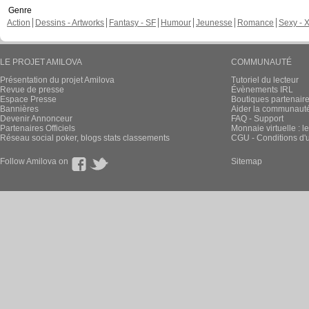
Genre
Action
Dessins - Artworks
Fantasy - SF
Humour
Jeunesse
Romance
Sexy - 
LE PROJET AMILOVA
COMMUNAUTÉ
Présentation du projet Amilova
Tutoriel du lecteur
Revue de presse
Évènements IRL
Espace Presse
Boutiques partenair
Bannières
Aider la communauté 
Devenir Annonceur
FAQ - Support
Partenaires Officiels
Monnaie virtuelle : l
Réseau social poker, blogs stats classements
CGU - Conditions d'ut
Follow Amilova on
Sitemap