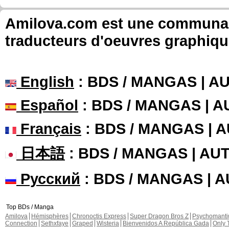
Amilova.com est une communauté
traducteurs d'oeuvres graphiqu
English
: BDS / MANGAS | 
Español
: BDS / MANGAS | 
Français
: BDS / MANGAS | 
日本語
: BDS / MANGAS | A
Русский
: BDS / MANGAS | 
Top BDs / Manga
Amilova
Hémisphères
Chronoctis Express
Super Dragon Bros Z
Psychomant
Connection
Sethxfaye
Graped
Wisteria
Bienvenidos A República Gada
Only 