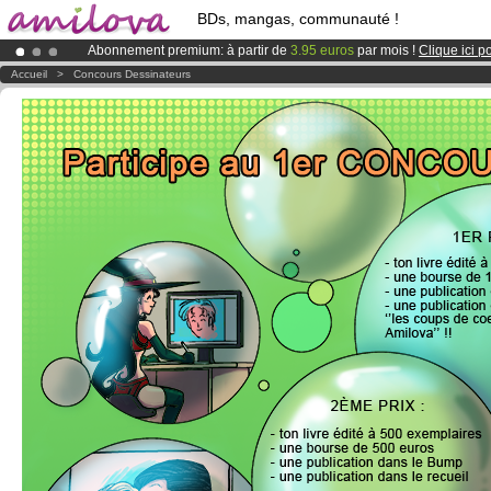
BDs, mangas, communauté !
Abonnement premium: à partir de
3.95 euros
par mois !
Clique ici p
Le
Kickstarter Amilova est désormais lancé
!.
Accueil
>
Concours Dessinateurs
Déjà 134393
membres
et 1208
BDs & Mangas
!