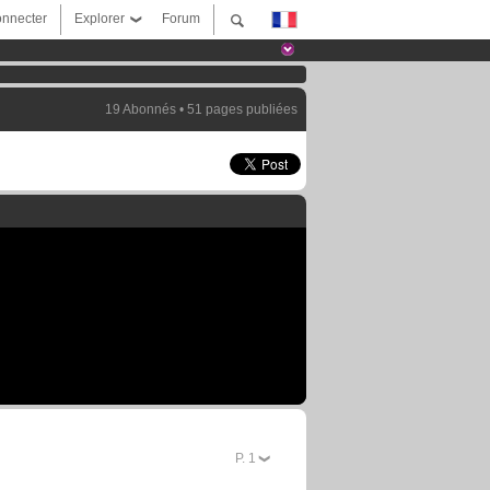
nnecter
Explorer
Forum
19 Abonnés • 51 pages publiées
P.
1