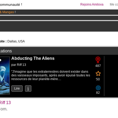
communauté !
Rejoins Amilova
Me co
& Mangas
!
 lancé
!.
95 euros
par mois !
Clique ici pour t'abonner
ite :
Dallas, USA
cations
Abducting The Aliens
par
Riff 13
487
"J'imagine que les extraterrestres doivent exister dans
des vaisseaux imposants, après avoir épuisé toutes les
ressources de leur planète-mère....
50
Lire
82
iff 13
om.