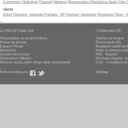
Connection
Sethxfaye
Graped
Wisteria
Bienvenidos A República Gada
Only 
Genre
Action
Dessins - Artworks
Fantasy - SF
Humour
Jeunesse
Romance
Sexy - 
LE PROJET AMILOVA
COMMUNAUTÉ
Présentation du projet Amilova
Tutoriel du lecteur
Revue de presse
Évènements IRL
Espace Presse
Boutiques partenair
Bannières
Aider la communauté 
Devenir Annonceur
FAQ - Support
Partenaires Officiels
Monnaie virtuelle : l
Réseau social poker, blogs stats classements
CGU - Conditions d'ut
Follow Amilova on
Sitemap