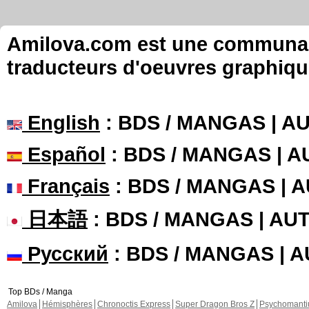
Amilova.com est une communauté
traducteurs d'oeuvres graphiqu
English
: BDS / MANGAS | 
Español
: BDS / MANGAS | 
Français
: BDS / MANGAS | 
日本語
: BDS / MANGAS | A
Русский
: BDS / MANGAS | 
Top BDs / Manga
Amilova
Hémisphères
Chronoctis Express
Super Dragon Bros Z
Psychomant