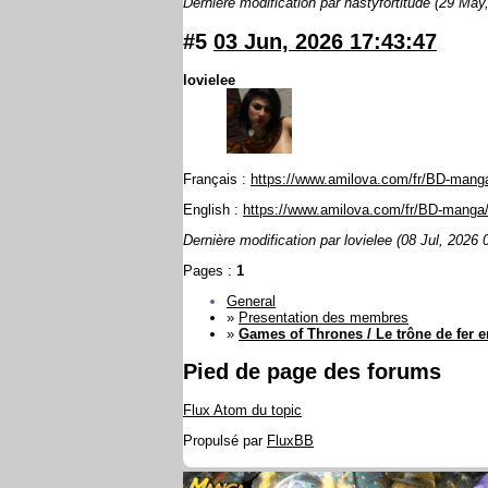
Dernière modification par nastyfortitude (29 May
#5
03 Jun, 2026 17:43:47
lovielee
Français :
https://www.amilova.com/fr/BD-manga
English :
https://www.amilova.com/fr/BD-manga
Dernière modification par lovielee (08 Jul, 2026 
Pages :
1
General
»
Presentation des membres
»
Games of Thrones / Le trône de fer 
Pied de page des forums
Flux Atom du topic
Propulsé par
FluxBB