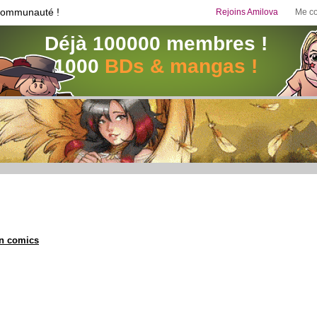
communauté !
Rejoins Amilova
Me co
Déjà 100000 membres !
1000
BDs & mangas !
en comics