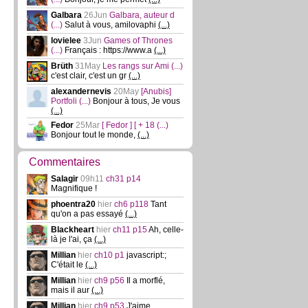
Galbara
26Jun
Galbara, auteur d
(...)
Salut à vous, amilovaphi
(...)
lovielee
3Jun
Games of Thrones
(...)
Français : https://www.a
(...)
Brüth
31May
Les rangs sur Ami
(...)
c'est clair, c'est un gr
(...)
alexandernevis
20May
[Anubis]
Portfoli
(...)
Bonjour à tous, Je vous
(...)
Fedor
25Mar
[ Fedor ] [ + 18
(...)
Bonjour tout le monde,
(...)
Commentaires
Salagir
09h11
ch31 p14
Magnifique !
phoentra20
hier
ch6 p118
Tant
qu'on a pas essayé
(...)
Blackheart
hier
ch11 p15
Ah, celle-
là je l'ai, ça
(...)
Millian
hier
ch10 p1
javascript:;
C'était le
(...)
Millian
hier
ch9 p56
Il a morflé,
mais il aur
(...)
Millian
hier
ch9 p53
J'aime