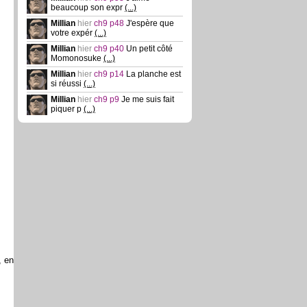
beaucoup son expr
(...)
Millian
hier
ch9 p48
J'espère que
votre expér
(...)
Millian
hier
ch9 p40
Un petit côté
Momonosuke
(...)
Millian
hier
ch9 p14
La planche est
si réussi
(...)
Millian
hier
ch9 p9
Je me suis fait
piquer p
(...)
, en