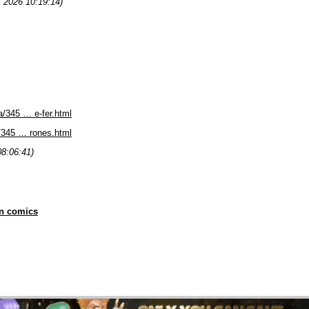
, 2026 10:19:14)
/345 … e-fer.html
/345 … rones.html
08:06:41)
en comics