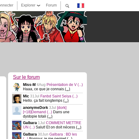
nnecter
Explorer
Forum
Sur le forum
Miss-M
4Aug
Présentation de V
(...)
Haaa, ce que je connais
(...)
Mic
31Jul
Fanbd Saint Seiya
(...)
Hello. ça fait longtemps
(...)
anonymeDork
3Jul
[dork]
[+18]Demand
(...)
Dans une
dystopie totali
(...)
Galbara
1Jul
COMMENT METTRE
UN
(...)
Salut! Et on doit nécess
(...)
Galbara
30Jun
Galbara : BD les
(...)
Bonjour, je me permet
(...)