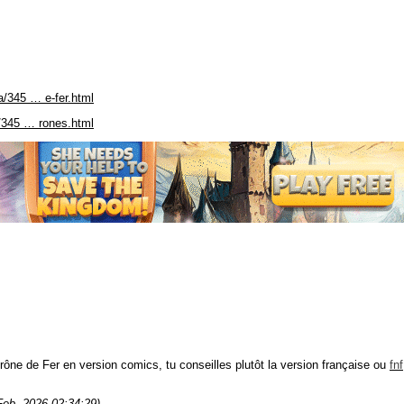
/345 … e-fer.html
/345 … rones.html
rône de Fer en version comics, tu conseilles plutôt la version française ou
fnf
Feb, 2026 02:34:29)