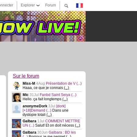
nnecter
Explorer
Forum
Sur le forum
Miss-M
4Aug
Présentation de V
(...)
Haaa, ce que je connais
(...)
Mic
31Jul
Fanbd Saint Seiya
(...)
Hello. ça fait longtemps
(...)
anonymeDork
3Jul
[dork]
[+18]Demand
(...)
Dans une
dystopie totali
(...)
Galbara
1Jul
COMMENT METTRE
UN
(...)
Salut! Et on doit nécess
(...)
Galbara
30Jun
Galbara : BD les
(...)
Bonjour, je me permet
(...)