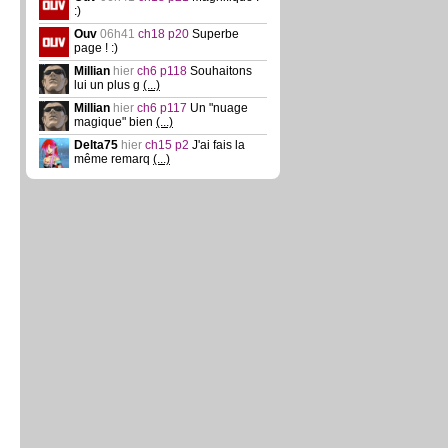
:)
Ouv
06h41
ch18 p20
Superbe
page ! :)
Millian
hier
ch6 p118
Souhaitons
lui un plus g
(...)
Millian
hier
ch6 p117
Un "nuage
magique" bien
(...)
Delta75
hier
ch15 p2
J'ai fais la
même remarq
(...)