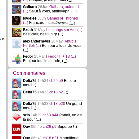
Galbara
26Jun
Galbara, auteur d
(...)
Salut à vous, amilovaphi
(...)
lovielee
3Jun
Games of Thrones
(...)
Français : https://www.a
(...)
Brüth
31May
Les rangs sur Ami
(...)
c'est clair, c'est un gr
(...)
ur.
alexandernevis
20May
[Anubis]
Portfoli
(...)
Bonjour à tous, Je vous
(...)
Fedor
25Mar
[ Fedor ] [ + 18
(...)
Bonjour tout le monde,
(...)
Commentaires
Delta75
14h34
ch29 p9
Encore
merci. :)
Delta75
14h33
ch18 p21
;)
Delta75
14h33
ch18 p20
Un grand
merci. ;)
srib
14h29
ch63 p44
Parfait, on est
là pour
(...)
Ouv
06h45
ch29 p9
Superbe ! :)
Ouv
06h41
ch18 p21
Magnifique !