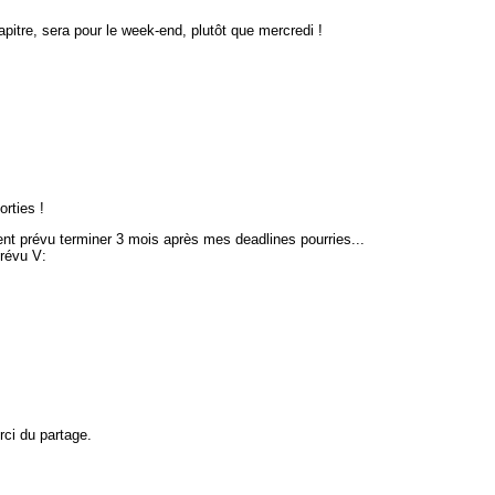
apitre, sera pour le week-end, plutôt que mercredi !
rties !
ment prévu terminer 3 mois après mes deadlines pourries...
prévu V:
rci du partage.