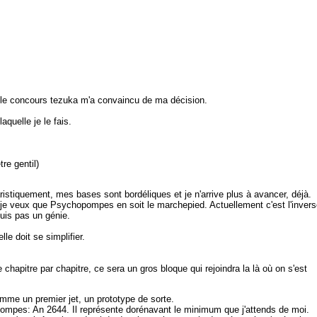
r le concours tezuka m'a convaincu de ma décision.
aquelle je le fais.
tre gentil)
ristiquement, mes bases sont bordéliques et je n'arrive plus à avancer, déjà.
, je veux que Psychopompes en soit le marchepied. Actuellement c'est l'invers
uis pas un génie.
le doit se simplifier.
 chapitre par chapitre, ce sera un gros bloque qui rejoindra la là où on s'est
mme un premier jet, un prototype de sorte.
mpes: An 2644. Il représente dorénavant le minimum que j'attends de moi.