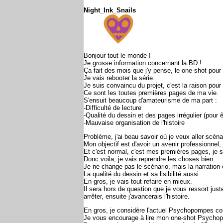
Night_Ink_Snails
Bonjour tout le monde !
Je grosse information concernant la BD !
Ça fait des mois que j'y pense, le one-shot pou
Je vais rebooter la série.
Je suis convaincu du projet, c'est la raison pour l
Ce sont les toutes premières pages de ma vie.
S'ensuit beaucoup d'amateurisme de ma part :
-Difficulté de lecture
-Qualité du dessin et des pages irrégulier (pour ê
-Mauvaise organisation de l'histoire
Problème, j'ai beau savoir où je veux aller scéna
Mon objectif est d'avoir un avenir professionnel
Et c'est normal, c'est mes premières pages, je s
Donc voila, je vais reprendre les choses bien.
Je ne change pas le scénario, mais la narration el
La qualité du dessin et sa lisibilité aussi.
En gros, je vais tout refaire en mieux.
Il sera hors de question que je vous ressort juste
arrêter, ensuite j'avancerais l'histoire.
En gros, je considère l'actuel Psychopompes co
Je vous encourage à lire mon one-shot Psychopo