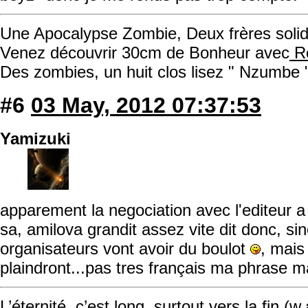
Une Apocalypse Zombie, Deux frères solida
Venez découvrir 30cm de Bonheur avec
Ro
Des zombies, un huit clos lisez " Nzumbe 
#6
03 May, 2012 07:37:53
Yamizuki
apparement la negociation avec l'editeur a 
sa, amilova grandit assez vite dit donc, s
organisateurs vont avoir du boulot
, mais
plaindront...pas tres français ma phrase ma
L’éternité, c’est long, surtout vers la fin.(w.