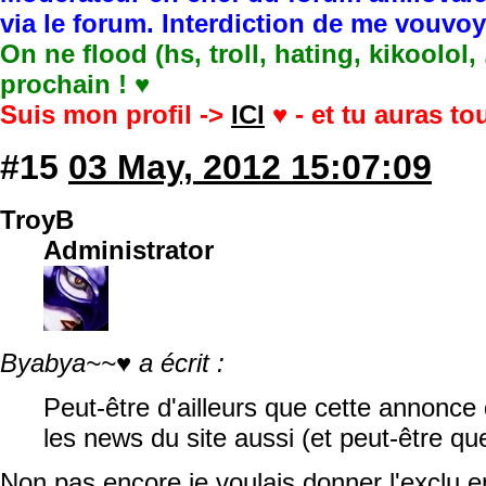
via le forum. Interdiction de me vouvo
On ne flood (hs, troll, hating, kikoolol,
prochain ! ♥
Suis mon profil ->
ICI
♥ - et tu auras t
#15
03 May, 2012 15:07:09
TroyB
Administrator
Byabya~~♥ a écrit :
Peut-être d'ailleurs que cette annonce 
les news du site aussi (et peut-être qu
Non pas encore je voulais donner l'exclu 