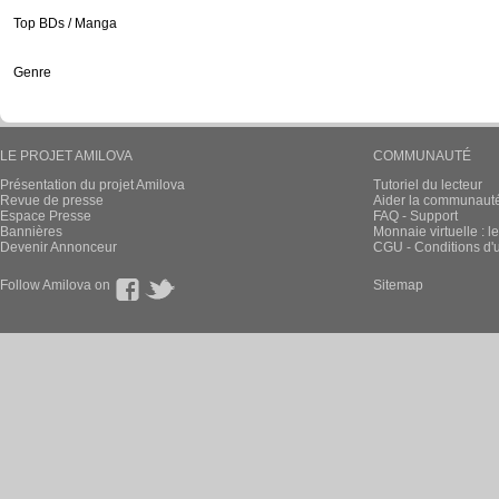
Top BDs / Manga
Genre
LE PROJET AMILOVA
COMMUNAUTÉ
Présentation du projet Amilova
Tutoriel du lecteur
Revue de presse
Aider la communauté 
Espace Presse
FAQ - Support
Bannières
Monnaie virtuelle : l
Devenir Annonceur
CGU - Conditions d'ut
Follow Amilova on
Sitemap