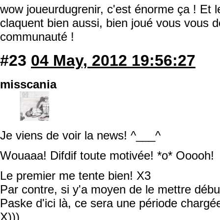
wow joueurdugrenir, c'est énorme ça ! Et 
claquent bien aussi, bien joué vous vous 
communauté !
#23
04 May, 2012 19:56:27
misscania
Je viens de voir la news! ^___^
Wouaaa! Difdif toute motivée! *o* Ooooh!
Le premier me tente bien! X3
Par contre, si y'a moyen de le mettre début j
Paske d'ici là, ce sera une période charg
X)))