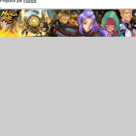
Propulsé par
FluxBB