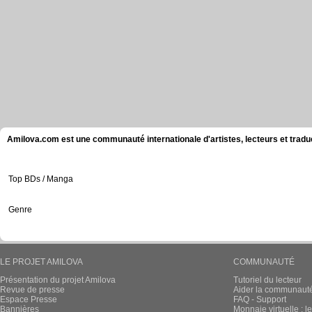
Amilova.com est une communauté internationale d'artistes, lecteurs et tradu
Top BDs / Manga
Genre
LE PROJET AMILOVA
COMMUNAUTÉ
Présentation du projet Amilova
Tutoriel du lecteur
Revue de presse
Aider la communauté 
Espace Presse
FAQ - Support
Bannières
Monnaie virtuelle : l