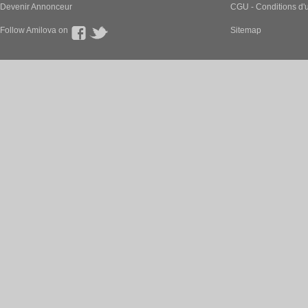
Devenir Annonceur
CGU - Conditions d'ut
Follow Amilova on
Sitemap