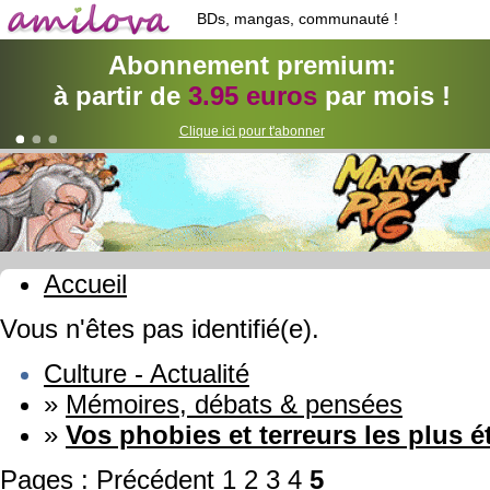
BDs, mangas, communauté !
Abonnement premium:
à partir de
3.95 euros
par mois !
Clique ici pour t'abonner
Accueil
Vous n'êtes pas identifié(e).
Culture - Actualité
»
Mémoires, débats & pensées
»
Vos phobies et terreurs les plus é
Pages :
Précédent
1
2
3
4
5