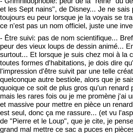
- Grimhildophobie: peur de la "reine" du 
et les Sept nains", de Disney... Je ne sais 
toujours eu peur lorsque je la voyais se tra
ce n'est pas un nom officiel, juste une inve
- Être suivi: pas de nom scientifique... Bref
peur des vieux loups de dessin animé... Enf
surtout... Et lorsque je suis chez moi à la
toutes formes d'habitations, je dois dire qu'
l'impression d'être suivit par une telle cré
quelconque autre bestiole, alors que je sais
quoique ce soit de plus gros qu'un renard 
mais les rares fois ou je me promène j'ai 
et massive pour mettre en pièce un renard et
est seul, donc ça me rassure... (et vu l'as
de "Pierre et le Loup", que je cite, je pen
grand mal mettre ce sac a puces en pièce