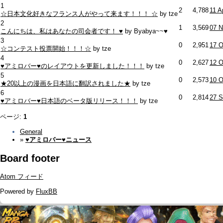
1
2
4,788
11 A
☆日本文化好きなフランス人がやって来ます！！！ ☆
by tze
2
1
3,569
07 N
こんにちは、私はあなたの司会者です！ ♥
by Byabya~~♥
3
0
2,951
17 O
☆コンテスト投票開始！！！☆
by tze
4
0
2,627
12 O
♥アミロバー♥のレイアウトを更新しました！！！
by tze
5
0
2,573
10 O
★20以上の漫画を日本語に翻訳されました★
by tze
6
0
2,814
27 S
♥アミロバー♥日本語のベータ版リリース！！！
by tze
ページ:
1
General
»
♥アミロバー♥ニュース
Board footer
Atom フィード
Powered by
FluxBB