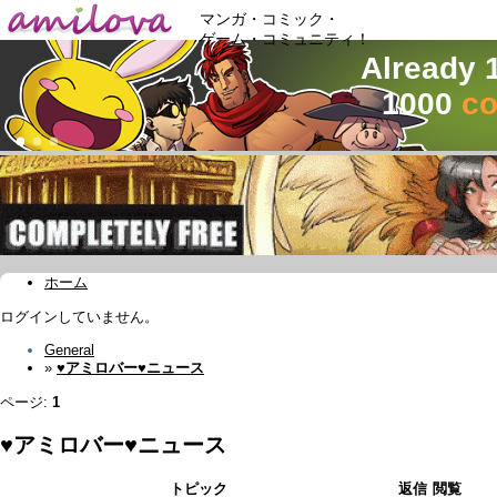
マンガ・コミック・
ゲーム・コミュニティ！
Already 
1000
co
ホーム
ログインしていません。
General
»
♥アミロバー♥ニュース
ページ:
1
♥アミロバー♥ニュース
トピック
返信
閲覧