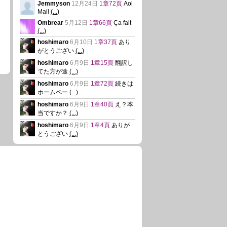
Jemmyson
12月24日
1章72頁
Aol
Mail
(...)
Ombrear
5月12日
1章66頁
Ça fait
(...)
hoshimaro
6月10日
1章37頁
あり
がとうござい
(...)
hoshimaro
6月9日
1章15頁
翻訳し
てた方が途
(...)
hoshimaro
6月9日
1章72頁
続きは
ホームペー
(...)
hoshimaro
6月9日
1章40頁
え？本
当ですか？
(...)
hoshimaro
6月9日
1章4頁
ありが
とうござい
(...)