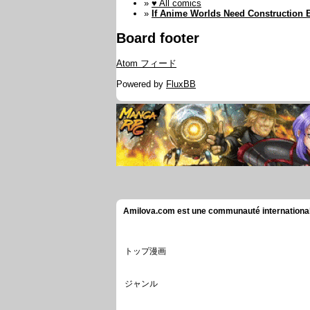
»
♥ All comics
»
If Anime Worlds Need Construction 
Board footer
Atom フィード
Powered by
FluxBB
Amilova.com est une communauté internationale 
トップ漫画
ジャンル