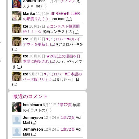
Ashura Thor
11月2日
ヂノマン
え
ええM.Rie
(...)
Mariko
11月1日
SPREE★KILLER
の那貴りん
(...)
kono man
(...)
tze
10月17日
☆コンテスト投票開
始！！！☆
漫画コンテストの
(...)
tze
10月12日
♥アミロバー♥のレイ
e
アウトを更新し
(...)
♥アミロバー♥を
(...)
tze
10月10日
★20以上の漫画を日
l
本語に翻訳され
(...)
ふう、やっとで
き
(...)
tze
9月27日
♥アミロバー♥日本語の
ベータ版リリ
(...)
出ましたっ！ 日
(...)
最近のコメント
hoshimaro
6月11日
1章72頁
赦羅
のイラストの
(...)
Jemmyson
12月24日
1章72頁
Aol
Mail
(...)
Jemmyson
12月24日
1章72頁
Aol
Mail
(...)