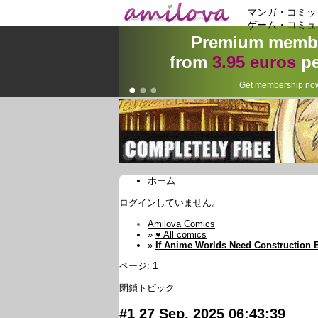
マンガ・コミッ
ゲーム・コミュ
Premium membe
from
3.95 euros
pe
Get membership now
ホーム
ログインしていません。
Amilova Comics
»
♥ All comics
»
If Anime Worlds Need Construction 
ページ:
1
閉鎖トピック
#1
27 Sep, 2025 06:43:39