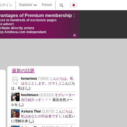
Explorer
Forum
ログイン
antages of Premium membership :
ces to hundreds of exclusive pages
ro advert
ribute directly artists
ep Amilova.com independant
最新の話題
kenarious
7月6日
こんにちは。私
はカニとします。ロマ
(...)
こんにち
は。私は
(...)
hoshimaro
12月22日
モデレーター
自己紹介っす！＾＾
最近全然メー
ルを
(...)
Ashura Thor
11月7日
こんにちは、
私はあなたの司会者です
(...)
お互い
に理解出来
(...)