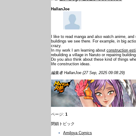
HallanJoe
I like to read manga and also watch anime, and 
buildings we see there. For example, in big action
crazy.
In my work I am learning about
construction es
rebuilding a village in Naruto or repairing buildin
Do you also think about these kind of things whe
life construction ideas.
編集者 HallanJoe (27 Sep, 2025 09:08:29)
ページ:
1
閉鎖トピック
Amilova Comics