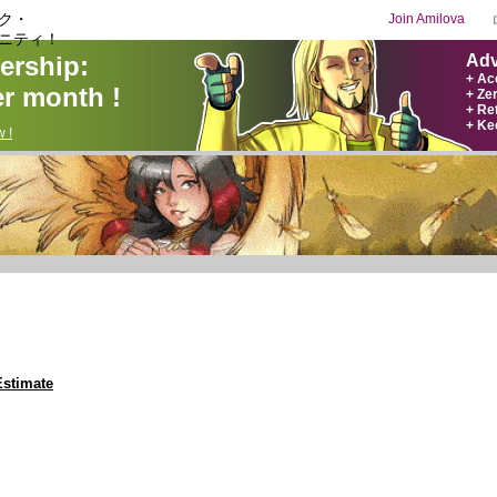
ク・
Join Amilova
ニティ！
rship:
Adv
+ Ac
r month !
+ Ze
+ Ret
+ Ke
 !
Estimate