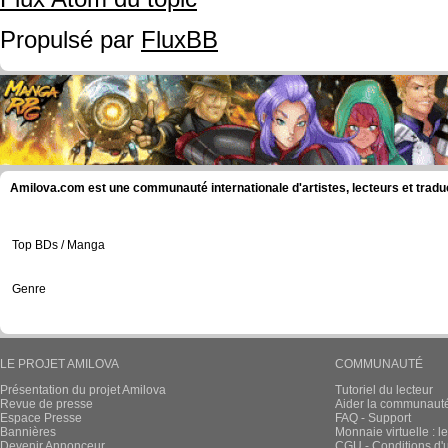
Propulsé par
FluxBB
Amilova.com est une communauté internationale d'artistes, lecteurs et tradu
Top BDs / Manga
Genre
LE PROJET AMILOVA
COMMUNAUTÉ
Présentation du projet Amilova
Tutoriel du lecteur
Revue de presse
Aider la communauté 
Espace Presse
FAQ - Support
Bannières
Monnaie virtuelle : l
Devenir Annonceur
CGU - Conditions d'ut