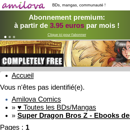
BDs, mangas, communauté !
Abonnement premium:
à partir de
3.95 euros
par mois !
Clique ici pour t'abonner
Accueil
Vous n'êtes pas identifié(e).
Amilova Comics
»
♥ Toutes les BDs/Mangas
»
Super Dragon Bros Z - Ebooks de
Pages :
1