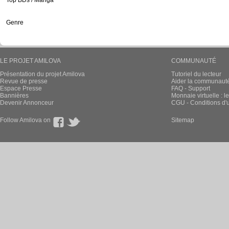
Top BDs / Manga
Genre
LE PROJET AMILOVA
COMMUNAUTÉ
Présentation du projet Amilova
Tutoriel du lecteur
Revue de presse
Aider la communauté 
Espace Presse
FAQ - Support
Bannières
Monnaie virtuelle : l
Devenir Annonceur
CGU - Conditions d'ut
Follow Amilova on
Sitemap