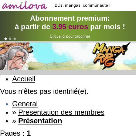
BDs, mangas, communauté !
Abonnement premium:
à partir de
3.95 euros
par mois !
Clique ici pour t'abonner
Accueil
Vous n'êtes pas identifié(e).
General
»
Presentation des membres
»
Présentation
Pages :
1