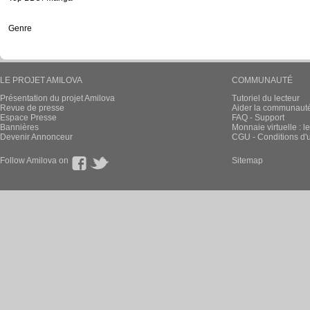
Genre
LE PROJET AMILOVA
COMMUNAUTÉ
Présentation du projet Amilova
Tutoriel du lecteur
Revue de presse
Aider la communauté 
Espace Presse
FAQ - Support
Bannières
Monnaie virtuelle : l
Devenir Annonceur
CGU - Conditions d'ut
Follow Amilova on
Sitemap