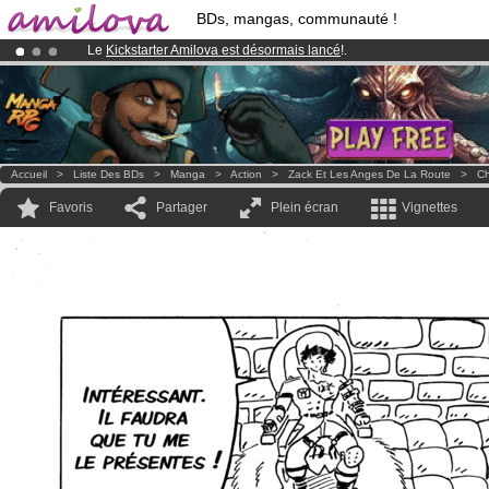
BDs, mangas, communauté !
Le
Kickstarter Amilova est désormais lancé
!.
Déjà 100000
membres
et 1000
BDs & Mangas
!
Abonnement premium: à partir de
3.95 euros
par mois !
Clique ici p
Accueil
>
Liste Des BDs
>
Manga
>
Action
>
Zack Et Les Anges De La Route
>
Ch
Favoris
Partager
Plein écran
Vignettes