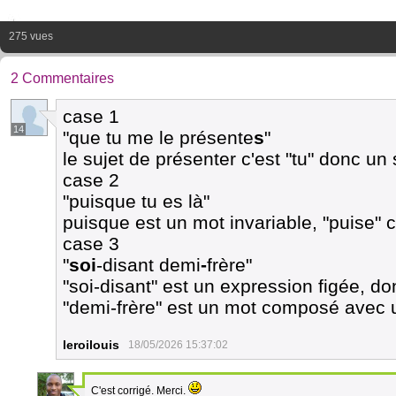
275 vues
2 Commentaires
case 1
14
"que tu me le présente
s
"
le sujet de présenter c'est "tu" donc un s
case 2
"puisque tu es là"
puisque est un mot invariable, "puise" c
case 3
"
soi
-disant demi
-
frère"
"soi-disant" est un expression figée, do
"demi-frère" est un mot composé avec u
leroilouis
18/05/2026 15:37:02
C'est corrigé. Merci.