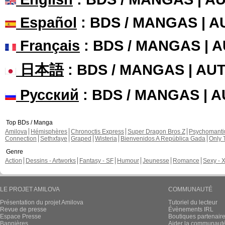
Español
: BDS / MANGAS | 
Français
: BDS / MANGAS | 
日本語
: BDS / MANGAS | A
Русский
: BDS / MANGAS | 
Top BDs / Manga
Amilova
Hémisphères
Chronoctis Express
Super Dragon Bros Z
Psychomant
Connection
Sethxfaye
Graped
Wisteria
Bienvenidos A República Gada
Only 
Genre
Action
Dessins - Artworks
Fantasy - SF
Humour
Jeunesse
Romance
Sexy - 
LE PROJET AMILOVA
COMMUNAUTÉ
Présentation du projet Amilova
Tutoriel du lecteur
Revue de presse
Évènements IRL
Espace Presse
Boutiques partenair
Bannières
Aider la communauté 