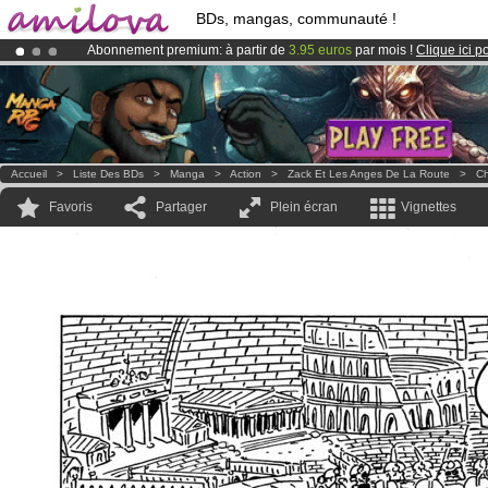
BDs, mangas, communauté !
Abonnement premium: à partir de
3.95 euros
par mois !
Clique ici p
Déjà 100000
membres
et 1000
BDs & Mangas
!
Le
Kickstarter Amilova est désormais lancé
!.
Accueil
>
Liste Des BDs
>
Manga
>
Action
>
Zack Et Les Anges De La Route
>
Ch
Favoris
Partager
Plein écran
Vignettes