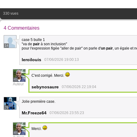
330 vues
4 Commentaires
case 5 bulle 1
"va de
pair
à son inclusion"
14
pour l'expression figée "aller de pair" on parle d'
un pair
, un égale et 
leroilouis
07/06/2026 19:00:13
C'est corrigé. Merci.
45
Auteur
sebynosaure
07/06/2026 22:19:04
Jolie première case.
26
Mr.Freeze64
07/06/2026 23:55:23
Merci.
45