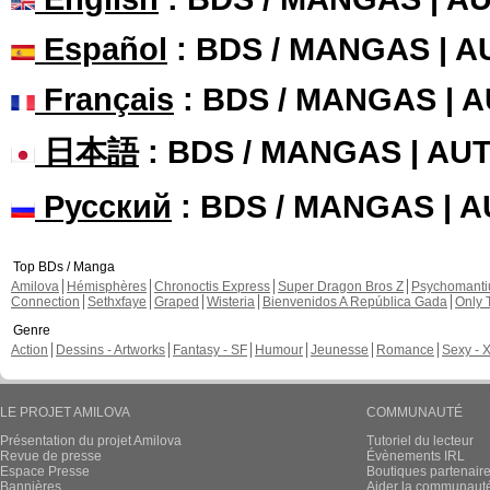
Español
: BDS / MANGAS | 
Français
: BDS / MANGAS | 
日本語
: BDS / MANGAS | A
Русский
: BDS / MANGAS | 
Top BDs / Manga
Amilova
Hémisphères
Chronoctis Express
Super Dragon Bros Z
Psychomant
Connection
Sethxfaye
Graped
Wisteria
Bienvenidos A República Gada
Only 
Genre
Action
Dessins - Artworks
Fantasy - SF
Humour
Jeunesse
Romance
Sexy - 
LE PROJET AMILOVA
COMMUNAUTÉ
Présentation du projet Amilova
Tutoriel du lecteur
Revue de presse
Évènements IRL
Espace Presse
Boutiques partenair
Bannières
Aider la communauté 