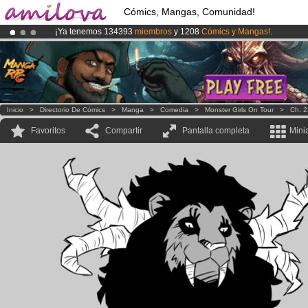
Cómics, Mangas, Comunidad!
¡Ya tenemos 134393
miembros
y 1208
Cómics y Mangas!
.
¡Conviertete en Premium por
3.95 euros
al mes!
Hazte Premium ya
¡
El Kickstarter Amilova está desormado lanzado
!.
Inicio
>
Directorio De Cómics
>
Manga
>
Comedia
>
Monster Girls On Tour
>
Ch. 2
Favoritos
Compartir
Pantalla completa
Mini