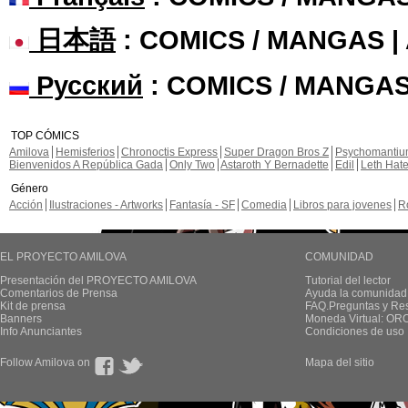
日本語
: COMICS / MANGAS 
Русский
: COMICS / MANGAS
TOP CÓMICS
Amilova
Hemisferios
Chronoctis Express
Super Dragon Bros Z
Psychomanti
Bienvenidos A República Gada
Only Two
Astaroth Y Bernadette
Edil
Leth Hat
Género
Acción
Ilustraciones - Artworks
Fantasía - SF
Comedia
Libros para jovenes
R
EL PROYECTO AMILOVA
COMUNIDAD
Presentación del PROYECTO AMILOVA
Tutorial del lector
Comentarios de Prensa
Ayuda la comunidad
Kit de prensa
FAQ.Preguntas y Re
Banners
Moneda Virtual: OR
Info Anunciantes
Condiciones de uso
Follow Amilova on
Mapa del sitio