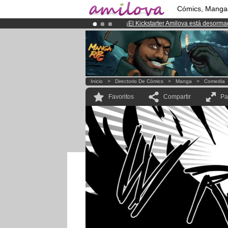
Cómics, Manga
¡
El Kickstarter Amilova está desorm
¡Ya tenemos 100000
miembros
y 10
¡Conviertete en Premium por
3.95 e
Inicio
>
Directorio De Cómics
>
Manga
>
Comedia
Favoritos
Compartir
Pa