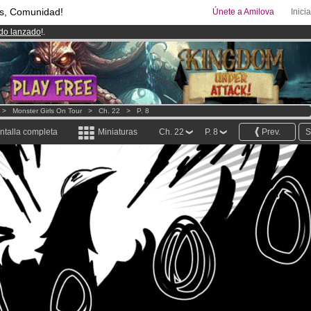
s, Comunidad!
Únete a Amilova
Inici
ado lanzado
!.
00
Cómics y Mangas!
.
uros
al mes!
Hazte Premium ya
>
Monster Girls On Tour
>
Ch. 22
>
P. 8
ntalla completa
Miniaturas
Ch. 22
P. 8
Prev.
S