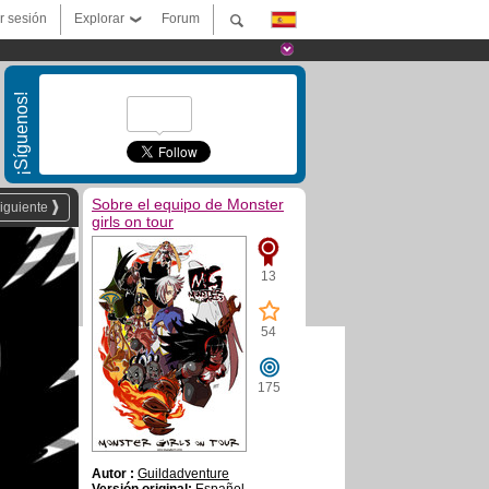
ar sesión
Explorar
Forum
¡Síguenos!
Sobre el equipo de Monster
iguiente
girls on tour
13
54
175
Autor :
Guildadventure