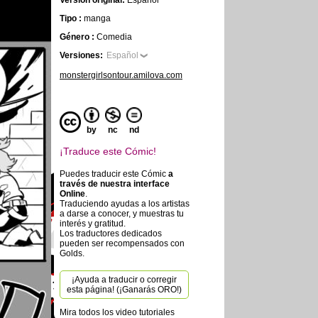
Versión original:
Español
Tipo :
manga
Género :
Comedia
Versiones:
Español
monstergirlsontour.amilova.com
by
nc
nd
¡Traduce este Cómic!
Puedes traducir este Cómic
a
través de nuestra interface
Online
.
Traduciendo ayudas a los artistas
a darse a conocer, y muestras tu
interés y gratitud.
Los traductores dedicados
pueden ser recompensados con
Golds.
¡Ayuda a traducir o corregir
esta página! (¡Ganarás ORO!)
Mira todos los video tutoriales