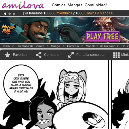
Cómics, Mangas, Comunidad!
¡Ya tenemos 100000
miembros
y 1000
Cómics y Mangas!
.
¡
El Kickstarter Amilova está desormado lanzado
!.
¡Conviertete en Premium por
3.95 euros
al mes!
Hazte Premium ya
Inicio
>
Directorio De Cómics
>
Manga
>
Comedia
>
Monster Girls On Tour
>
Ch. 2
Favoritos
Compartir
Pantalla completa
Mini