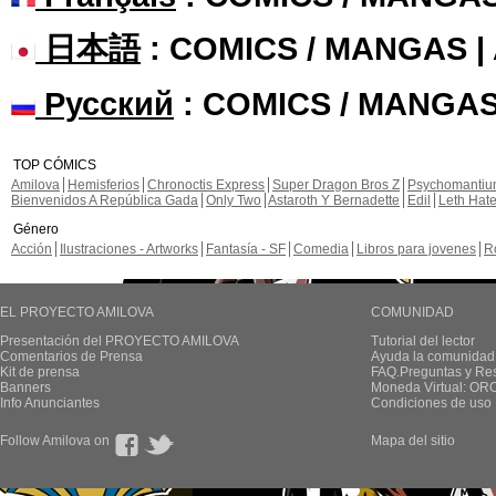
日本語
: COMICS / MANGAS 
Русский
: COMICS / MANGAS
TOP CÓMICS
Amilova
Hemisferios
Chronoctis Express
Super Dragon Bros Z
Psychomanti
Bienvenidos A República Gada
Only Two
Astaroth Y Bernadette
Edil
Leth Hat
Género
Acción
Ilustraciones - Artworks
Fantasía - SF
Comedia
Libros para jovenes
R
EL PROYECTO AMILOVA
COMUNIDAD
Presentación del PROYECTO AMILOVA
Tutorial del lector
Comentarios de Prensa
Ayuda la comunidad
Kit de prensa
FAQ.Preguntas y Re
Banners
Moneda Virtual: OR
Info Anunciantes
Condiciones de uso
Follow Amilova on
Mapa del sitio