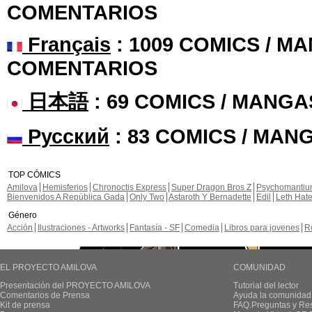
COMENTARIOS
Français
: 1009 COMICS / MA
COMENTARIOS
日本語
: 69 COMICS / MANGA
Русский
: 83 COMICS / MAN
TOP CÓMICS
Amilova
Hemisferios
Chronoctis Express
Super Dragon Bros Z
Psychomanti
Bienvenidos A República Gada
Only Two
Astaroth Y Bernadette
Edil
Leth Hat
Género
Acción
Ilustraciones - Artworks
Fantasía - SF
Comedia
Libros para jovenes
R
EL PROYECTO AMILOVA
COMUNIDAD
Presentación del PROYECTO AMILOVA
Tutorial del lector
Comentarios de Prensa
Ayuda la comunidad
Kit de prensa
FAQ.Preguntas y Re