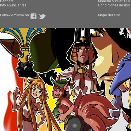
Banners
Moneda Virtual: OR
Info Anunciantes
Condiciones de uso
Follow Amilova on
Mapa del sitio