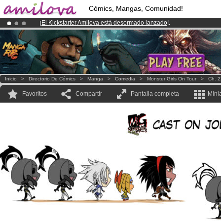
Cómics, Mangas, Comunidad!
¡
El Kickstarter Amilova está desormado lanzado
!.
¡Ya tenemos 100000
miembros
y 1000
Cómics y Mangas!
.
¡Conviertete en Premium por
3.95 euros
al mes!
Hazte Premium ya
Inicio
>
Directorio De Cómics
>
Manga
>
Comedia
>
Monster Girls On Tour
>
Ch. 2
Favoritos
Compartir
Pantalla completa
Mini