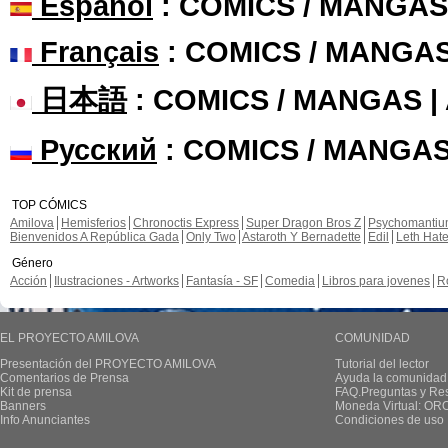
Español
: COMICS / MANGAS
Français
: COMICS / MANGA
日本語
: COMICS / MANGAS 
Русский
: COMICS / MANGAS
TOP CÓMICS
Amilova
Hemisferios
Chronoctis Express
Super Dragon Bros Z
Psychomanti
Bienvenidos A República Gada
Only Two
Astaroth Y Bernadette
Edil
Leth Hat
Género
Acción
Ilustraciones - Artworks
Fantasía - SF
Comedia
Libros para jovenes
R
EL PROYECTO AMILOVA
COMUNIDAD
Presentación del PROYECTO AMILOVA
Tutorial del lector
Comentarios de Prensa
Ayuda la comunidad
Kit de prensa
FAQ.Preguntas y Re
Banners
Moneda Virtual: OR
Info Anunciantes
Condiciones de uso