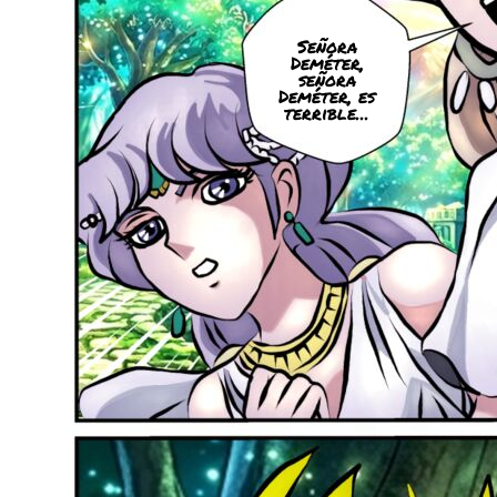
Señora
Deméter,
señora
Deméter, es
terrible...