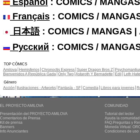
Español
: COMICS / MANGAS
Français
: COMICS / MANGA
日本語
: COMICS / MANGAS 
Русский
: COMICS / MANGAS
TOP CÓMICS
Amilova
Hemisferios
Chronoctis Express
Super Dragon Bros Z
Psychomanti
Bienvenidos A República Gada
Only Two
Astaroth Y Bernadette
Edil
Leth Hat
Género
Acción
Ilustraciones - Artworks
Fantasía - SF
Comedia
Libros para jovenes
R
EL PROYECTO AMILOVA
COMUNIDAD
Presentación del PROYECTO AMILOVA
Tutorial del lector
Comentarios de Prensa
Ayuda la comunidad
Kit de prensa
FAQ.Preguntas y Re
Banners
Moneda Virtual: OR
Info Anunciantes
Condiciones de uso