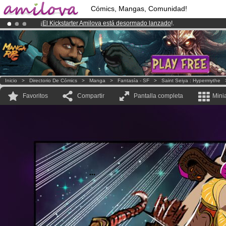
Cómics, Mangas, Comunidad!
¡
El Kickstarter Amilova está desormado lanzado
!.
¡Conviertete en Premium por
3.95 euros
al mes!
Hazte Premium ya
¡Ya tenemos 100000
miembros
y 1000
Cómics y Mangas!
.
Inicio
>
Directorio De Cómics
>
Manga
>
Fantasía - SF
>
Saint Seiya : Hypermythe
Favoritos
Compartir
Pantalla completa
Mini
...