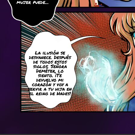
mujer puede...
La ilusión se
desvanece. Después
de todos estos
siglos. Señora
Deméter, lo
siento. ¡Te
devuelvo mi
corazón y voy a
servir a tu hija en
el reino de Hades!