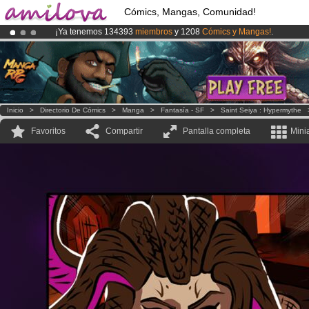
Cómics, Mangas, Comunidad!
¡Ya tenemos 134393
miembros
y 1208
Cómics y Mangas!
.
¡
El Kickstarter Amilova está desormado lanzado
!.
¡Conviertete en Premium por
3.95 euros
al mes!
Hazte Premium ya
Inicio
>
Directorio De Cómics
>
Manga
>
Fantasía - SF
>
Saint Seiya : Hypermythe
Favoritos
Compartir
Pantalla completa
Mini