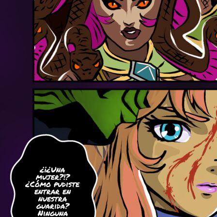
¿¡¿Una
mujer?!?
¿Cómo pudiste
entrar en
nuestra
guarida?
Ninguna