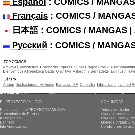
Español
: COMICS / MANGAS
Français
: COMICS / MANGA
日本語
: COMICS / MANGAS 
Русский
: COMICS / MANGAS
TOP CÓMICS
Amilova
Hemisferios
Chronoctis Express
Super Dragon Bros Z
Psychomanti
Bienvenidos A República Gada
Only Two
Astaroth Y Bernadette
Edil
Leth Hat
Género
Acción
Ilustraciones - Artworks
Fantasía - SF
Comedia
Libros para jovenes
R
EL PROYECTO AMILOVA
COMUNIDAD
Presentación del PROYECTO AMILOVA
Tutorial del lector
Comentarios de Prensa
Ayuda la comunidad
Kit de prensa
FAQ.Preguntas y Re
Banners
Moneda Virtual: OR
Info Anunciantes
Condiciones de uso