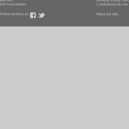
Banners
Moneda Virtual: OR
Info Anunciantes
Condiciones de uso
Follow Amilova on
Mapa del sitio