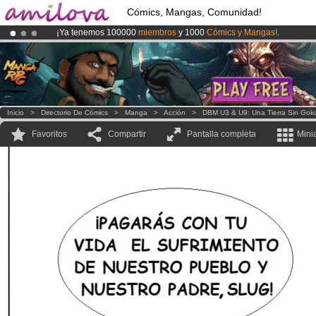
Cómics, Mangas, Comunidad!
¡Ya tenemos 100000
miembros
y 1000
Cómics y Mangas!
.
¡Conviertete en Premium por
3.95 euros
al mes!
Hazte Premium ya
¡
El Kickstarter Amilova está desormado lanzado
!.
Inicio
>
Directorio De Cómics
>
Manga
>
Acción
>
DBM U3 & U9: Una Tierra Sin Gok
Favoritos
Compartir
Pantalla completa
Mini