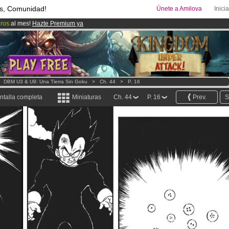
s, Comunidad!
Únete a Amilova
Inici
uros
al mes!
Hazte Premium ya
00
Cómics y Mangas!
.
ado lanzado
!.
>
DBM U3 & U9: Una Tierra Sin Goku
>
Ch. 44
>
P. 16
ntalla completa
Miniaturas
Ch. 44
P. 16
Prev.
S