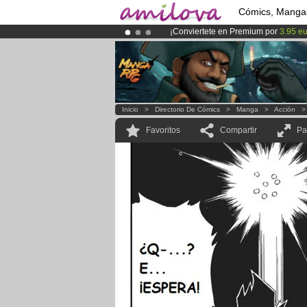
Cómics, Manga
¡Conviertete en Premium por
3.95 e
¡Ya tenemos 100000
miembros
y 10
¡
El Kickstarter Amilova está desorm
Inicio
>
Directorio De Cómics
>
Manga
>
Acción
Favoritos
Compartir
Pa