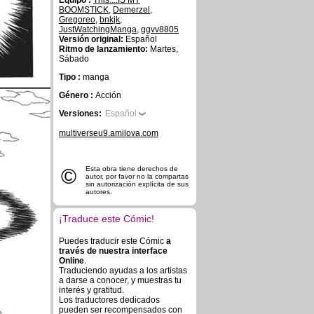
Equipo :
This....IS MY
BOOMSTICK
,
Demerzel
,
Gregoreo
,
bnkjk
,
JustWatchingManga
,
ggvv8805
Versión original:
Español
Ritmo de lanzamiento:
Martes,
Sábado
Tipo :
manga
Género :
Acción
Versiones:
Español
multiverseu9.amilova.com
©
Esta obra tiene derechos de
autor, por favor no la compartas
sin autorización explícita de sus
autores.
¡Traduce este Cómic!
Puedes traducir este Cómic
a
través de nuestra interface
Online
.
Traduciendo ayudas a los artistas
a darse a conocer, y muestras tu
interés y gratitud.
Los traductores dedicados
pueden ser recompensados con