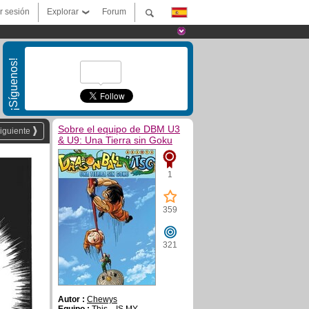
ar sesión
Explorar
Forum
¡Síguenos!
Sobre el equipo de DBM U3
iguiente
& U9: Una Tierra sin Goku
1
359
321
Autor :
Chewys