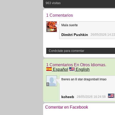
963 visitas
1 Comentarios
Mala suerte
10
Dimitri Pushkin
26/05/2026 14:2
Conéctate para comentar
1 Comentarios En Otros Idiomas.
Español
English
theres an 8 star dragonball lmao
6
kcheeb
28/05/2026 16:24:58
Comentar en Facebook