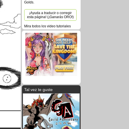
Golds.
¡Ayuda a traducir o corregir
esta página! (¡Ganarás ORO!)
Mira todos los video tutoriales
Tal vez te guste