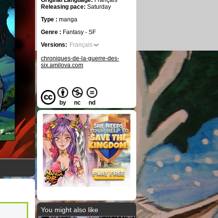
Original Language:
Français
Releasing pace:
Saturday
Type :
manga
Genre :
Fantasy - SF
Versions:
Français
chroniques-de-la-guerre-des-
six.amilova.com
by
nc
nd
You might also like