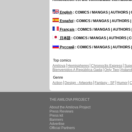
English
: COMICS / MANGAS | AUTHORS 
Español
: COMICS / MANGAS | AUTHORS 
Français
: COMICS / MANGAS | AUTHORS
日本語
: COMICS / MANGAS | AUTHORS |
Русский
: COMICS / MANGAS | AUTHORS
Top comics
Amilova
Hemispheres
Chronoctis Express
Supe
Bienvenidos A República Gada
Only Two
Astaro
Genre
Action
Design - Artworks
Fantasy - SF
Humor
C
THE AMILOVA PROJECT
About the Amilova Project
Press Reviews
Press kit
Banners
Advertise
Official Partners