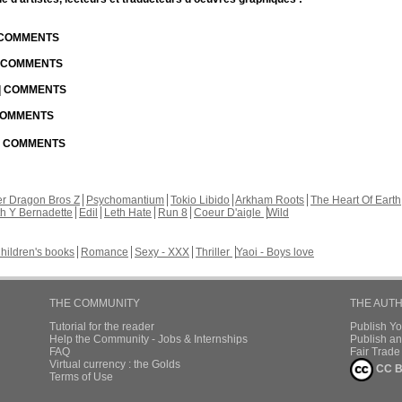
| COMMENTS
| COMMENTS
 | COMMENTS
 COMMENTS
 | COMMENTS
r Dragon Bros Z
Psychomantium
Tokio Libido
Arkham Roots
The Heart Of Earth
th Y Bernadette
Edil
Leth Hate
Run 8
Coeur D'aigle
Wild
hildren's books
Romance
Sexy - XXX
Thriller
Yaoi - Boys love
THE COMMUNITY
THE AUT
Tutorial for the reader
Publish Y
Help the Community - Jobs & Internships
Publish an
FAQ
Fair Trad
Virtual currency : the Golds
CC B
Terms of Use