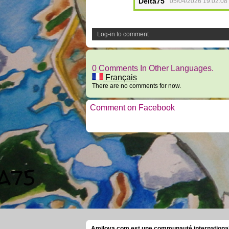
Delta75
05/04/2026 19:02:08
Log-in to comment
0 Comments In Other Languages.
Français
There are no comments for now.
Comment on Facebook
Amilova.com est une communauté internationale 