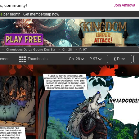
s, community!
Join Amilova
os
per month !
Get membership now
comics & mangas!
.
>
Chroniques De La Guerre Des Six
>
Ch. 28
>
P. 97
screen
Thumbnails
Ch. 28
P. 97
Prev.