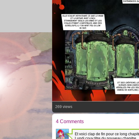
269 views
4 Comments
Et voici clap de fin pour ce long chapit
Lundi couv titre du nouveau chapitre.