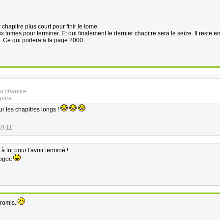
chapitre plus court pour finir le tome.
x tomes pour terminer. Et oui finalement le dernier chapitre sera le seize. Il reste e
t. Ce qui portera à la page 2000.
ng chapitre.
itre.
ur les chapitres longs !
49:11
à toi pour l'avoir terminé !
rogoc
promis.