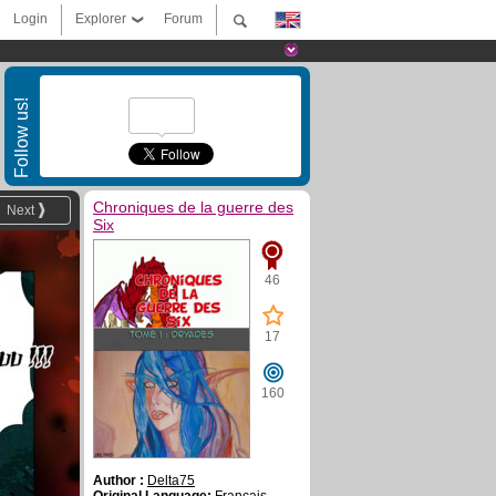
Login
Explorer
Forum
Follow us!
Chroniques de la guerre des
Next
Six
46
17
160
Author :
Delta75