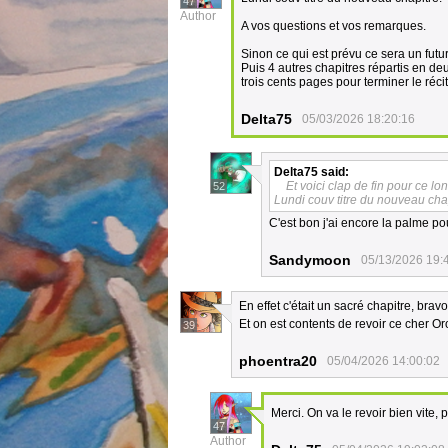
47
Author
A vos questions et vos remarques.
Sinon ce qui est prévu ce sera un futur 
Puis 4 autres chapitres répartis en deu
trois cents pages pour terminer le réci
Delta75
05/03/2026 18:20:16
Delta75
said:
Et voici clap de fin pour ce lo
52
Lundi couv titre du nouveau chap
C'est bon j'ai encore la palme po
Sandymoon
05/13/2026 19:
En effet c'était un sacré chapitre, bravo 
Et on est contents de revoir ce cher O
39
phoentra20
05/04/2026 14:00:02
Merci. On va le revoir bien vite, 
47
Author