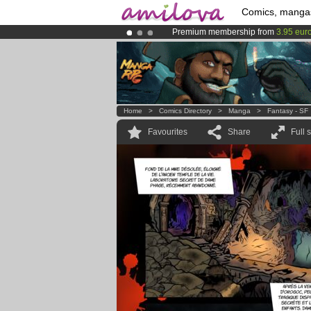
Comics, manga
Premium membership from
3.95 eur
Amilova
Kickstarter is now LIVE
!.
Already 100000
members
and 1000
Home
>
Comics Directory
>
Manga
>
Fantasy - SF
Favourites
Share
Full 