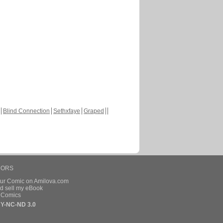
Blind Connection
Sethxfaye
Graped
HORS
our Comic on Amilova.com
d sell my eBook
e Comics
Y-NC-ND 3.0