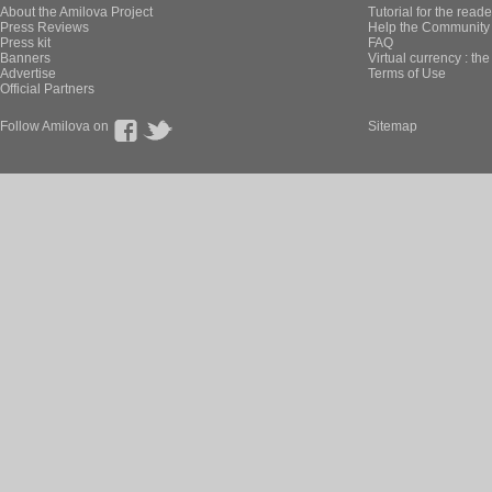
About the Amilova Project
Tutorial for the reade
Press Reviews
Help the Community 
Press kit
FAQ
Banners
Virtual currency : th
Advertise
Terms of Use
Official Partners
Follow Amilova on
Sitemap