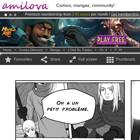
Comics, mangas, community!
Premium membership from
3.95 euros
per month !
Get membership
Amilova
Kickstarter is now LIVE
!.
Already 100000
members
and 1000
comics & mangas!
.
Home
>
Comics Directory
>
Manga
>
L'Oeil Du Traldar
>
Ch. 4
>
P. 35
Favourites
Share
Full screen
Thumbnails