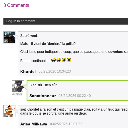
8 Comments
Log-in to comment
Sacré vent.
45
Mais... il vient de "derrière" la grille?
C'est juste pour indiquer,du coup, que ce passage a une ouverture sur
Bonne continuation
Khordel
03/23/2026 10:34:23
Bien sûr. Bien sûr.
30
Author
Sanctionneur
03/24/2026 00:22:40
soit Khordel a raison et c'est un passage d'air, soit y a un truc qui res
dans le doute, je sortirai une arme ou deux
18
Arisa Milkawa
03/25/2026 13:07:22