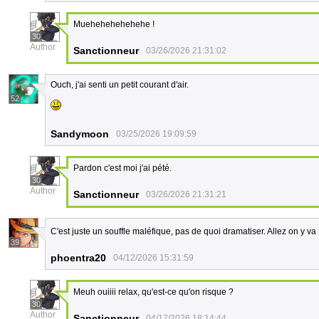
Muehehehehehehe !
30
Author
Sanctionneur
03/26/2026 21:31:02
Ouch, j'ai senti un petit courant d'air.
52
Sandymoon
03/25/2026 19:09:59
Pardon c'est moi j'ai pété.
30
Author
Sanctionneur
03/26/2026 21:31:21
C'est juste un souffle maléfique, pas de quoi dramatiser. Allez on y va 
39
phoentra20
04/12/2026 15:31:59
Meuh ouiiii relax, qu'est-ce qu'on risque ?
30
Author
Sanctionneur
04/17/2026 18:14:44