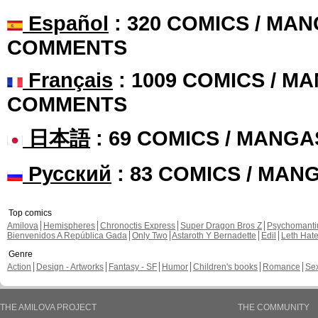
Español
: 320 COMICS / MAN
COMMENTS
Français
: 1009 COMICS / MA
COMMENTS
日本語
: 69 COMICS / MANGA
Русский
: 83 COMICS / MAN
Top comics
Amilova
Hemispheres
Chronoctis Express
Super Dragon Bros Z
Psychomant
Bienvenidos A República Gada
Only Two
Astaroth Y Bernadette
Edil
Leth Hat
Genre
Action
Design - Artworks
Fantasy - SF
Humor
Children's books
Romance
Se
THE AMILOVA PROJECT
THE COMMUNITY